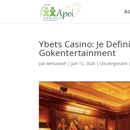
Ac
Ybets Casino: Je Defi
Gokentertainment
par
wertuslash
|
Juin 12, 2026
|
Uncategorized