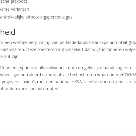
ische jackpots
iverse varianten
ntrekkelijke uitbetalingspercentages
rheid
 een wettige vergunning van de Nederlandse Kansspelautoriteit (KS
kactiviteiten. Deze toestemming verzekert dat wij functioneren volg
arant zijn.
bit encryptie om alle individuele data en geldelijke handelingen te
equent gecontroleerd door neutrale testinstituten waaronder eCOG
 gegeven: casino’s met een nationale KSA-licentie moeten juridisch e
anhouden voor spelautomaten.