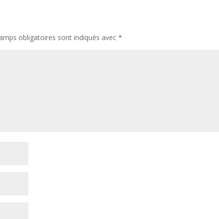
amps obligatoires sont indiqués avec
*