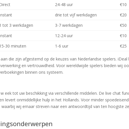
Direct
24-48 uur
€10
Instant
drie tot vijf werkdagen
€20
1 tot 3 werkdagen
3-7 werkdagen
€50
Instant
12-24 uur
€10
15-30 minuten
1-6 uur
€25
 aan die zijn afgestemd op de keuzes van Nederlandse spelers. iDeal b
 verwerking en vertrouwdheid. Voor wereldwijde spelers bieden wij o
 overboekingen binnen ons systeem.
eek tot uw beschikking via verschillende middelen. De live chat func
 en levert onmiddellijke hulp in het Hollands. Voor minder spoedeisen
 waarbij wij ernaar streven naar een antwoordtijd van ten hoogste z
ningsonderwerpen