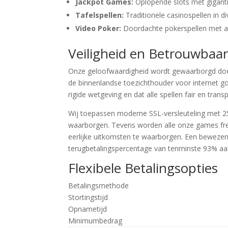
Jackpot Games:
Oplopende slots met gigant
Tafelspellen:
Traditionele casinospellen in d
Video Poker:
Doordachte pokerspellen met aa
Veiligheid en Betrouwbaa
Onze geloofwaardigheid wordt gewaarborgd door
de binnenlandse toezichthouder voor internet go
rigide wetgeving en dat alle spellen fair en transp
Wij toepassen moderne SSL-versleuteling met 256-
waarborgen. Tevens worden alle onze games fr
eerlijke uitkomsten te waarborgen. Een bewezen
terugbetalingspercentage van tenminste 93% a
Flexibele Betalingsopties
Betalingsmethode
Stortingstijd
Opnametijd
Minimumbedrag