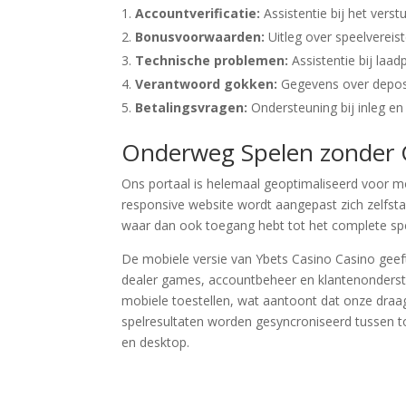
Accountverificatie:
Assistentie bij het vers
Bonusvoorwaarden:
Uitleg over speelvereis
Technische problemen:
Assistentie bij laa
Verantwoord gokken:
Gegevens over deposit
Betalingsvragen:
Ondersteuning bij inleg e
Onderweg Spelen zonder 
Ons portaal is helemaal geoptimaliseerd voor mo
responsive website wordt aangepast zich zelfst
waar dan ook toegang hebt tot het complete sp
De mobiele versie van Ybets Casino Casino geeft g
dealer games, accountbeheer en klantenonderste
mobiele toestellen, wat aantoont dat onze draagb
spelresultaten worden gesyncroniseerd tussen to
en desktop.