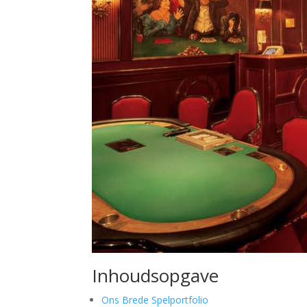
Inhoudsopgave
Ons Brede Spelportfolio