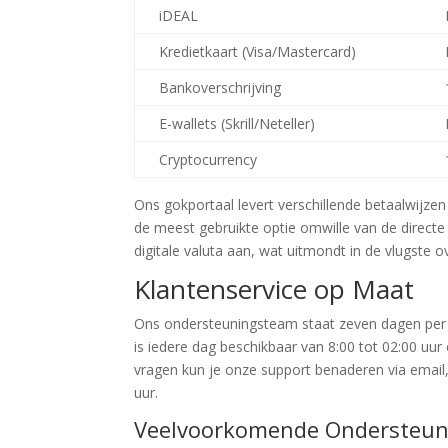
iDEAL
Kredietkaart (Visa/Mastercard)
Bankoverschrijving
E-wallets (Skrill/Neteller)
Cryptocurrency
Ons gokportaal levert verschillende betaalwijzen
de meest gebruikte optie omwille van de directe
digitale valuta aan, wat uitmondt in de vlugste
Klantenservice op Maat
Ons ondersteuningsteam staat zeven dagen per w 
is iedere dag beschikbaar van 8:00 tot 02:00 uur
vragen kun je onze support benaderen via email,
uur.
Veelvoorkomende Ondersteu