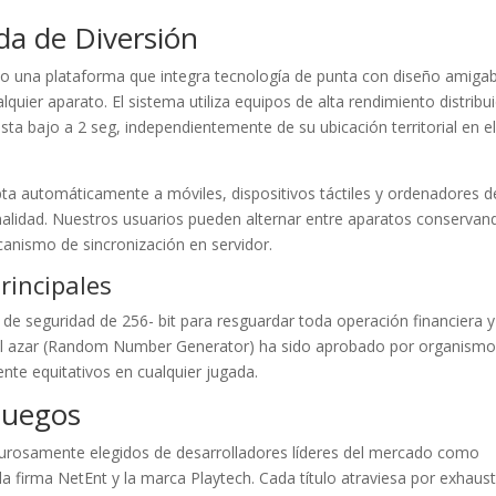
da de Diversión
do una plataforma que integra tecnología de punta con diseño amigab
quier aparato. El sistema utiliza equipos de alta rendimiento distribu
a bajo a 2 seg, independientemente de su ubicación territorial en e
apta automáticamente a móviles, dispositivos táctiles y ordenadores d
ncionalidad. Nuestros usuarios pueden alternar entre aparatos conservan
anismo de sincronización en servidor.
rincipales
e seguridad de 256- bit para resguardar toda operación financiera y
 al azar (Random Number Generator) ha sido aprobado por organism
nte equitativos en cualquier jugada.
 Juegos
gurosamente elegidos de desarrolladores líderes del mercado como
a firma NetEnt y la marca Playtech. Cada título atraviesa por exhaust