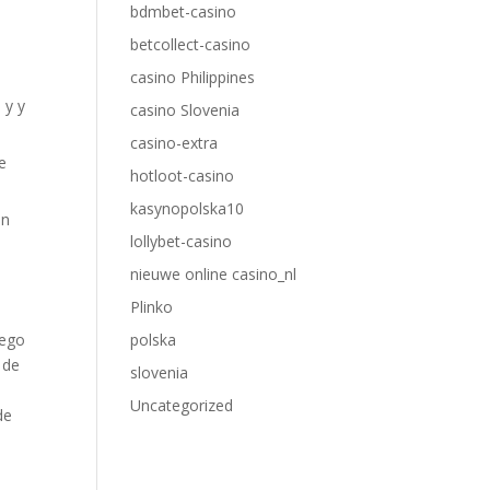
bdmbet-casino
betcollect-casino
s
casino Philippines
 y y
casino Slovenia
casino-extra
e
hotloot-casino
kasynopolska10
on
lollybet-casino
nieuwe online casino_nl
Plinko
uego
polska
 de
slovenia
Uncategorized
de