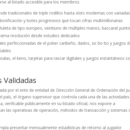
rse al listado accesible para los miembros.
de tradicionales de triple rodillos hasta slots modernas con variada
bonificación y botes progresivos que tocan cifras multimillonarias
uleta de tipo europeo, veintiuno de múltiples manos, baccarat punto
áxima resolución desde estudios dedicados
ales perfeccionadas de el poker caribeño, dados, sic bo bo y juegos d
tables
isalas, el keno, tarjetas para rascar digitales y juegos instantáneos c
s Validadas
ada por el ente de entidad de Dirección General de Ordenación del J
l país, el órgano supervisor que controla cada una de las actividades
ia, verificable públicamente en su listado oficial, nos expone a
an las operativas de operación, métodos de transacción y sistemas 
mpla presentar mensualmente estadísticas de retorno al jugador