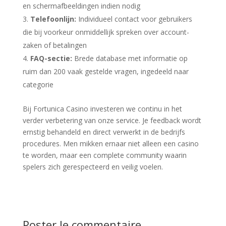
en schermafbeeldingen indien nodig
Telefoonlijn:
Individueel contact voor gebruikers
die bij voorkeur onmiddellijk spreken over account-
zaken of betalingen
FAQ-sectie:
Brede database met informatie op
ruim dan 200 vaak gestelde vragen, ingedeeld naar
categorie
Bij Fortunica Casino investeren we continu in het
verder verbetering van onze service. Je feedback wordt
ernstig behandeld en direct verwerkt in de bedrijfs
procedures. Men mikken ernaar niet alleen een casino
te worden, maar een complete community waarin
spelers zich gerespecteerd en veilig voelen.
Poster le commentaire