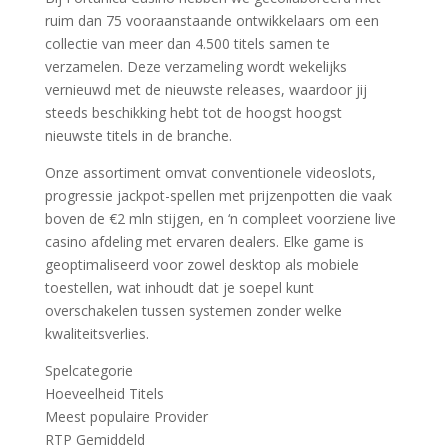
ruim dan 75 vooraanstaande ontwikkelaars om een
collectie van meer dan 4.500 titels samen te
verzamelen. Deze verzameling wordt wekelijks
vernieuwd met de nieuwste releases, waardoor jij
steeds beschikking hebt tot de hoogst hoogst
nieuwste titels in de branche.
Onze assortiment omvat conventionele videoslots,
progressie jackpot-spellen met prijzenpotten die vaak
boven de €2 mln stijgen, en ‘n compleet voorziene live
casino afdeling met ervaren dealers. Elke game is
geoptimaliseerd voor zowel desktop als mobiele
toestellen, wat inhoudt dat je soepel kunt
overschakelen tussen systemen zonder welke
kwaliteitsverlies.
Spelcategorie
Hoeveelheid Titels
Meest populaire Provider
RTP Gemiddeld