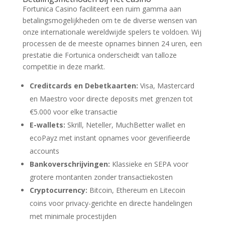
Fortunica Casino faciliteert een ruim gamma aan
betalingsmogelijkheden om te de diverse wensen van
onze internationale wereldwijde spelers te voldoen. Wij
processen de de meeste opnames binnen 24 uren, een
prestatie die Fortunica onderscheidt van talloze
competitie in deze markt.
Creditcards en Debetkaarten:
Visa, Mastercard
en Maestro voor directe deposits met grenzen tot
€5.000 voor elke transactie
E-wallets:
Skrill, Neteller, MuchBetter wallet en
ecoPayz met instant opnames voor geverifieerde
accounts
Bankoverschrijvingen:
Klassieke en SEPA voor
grotere montanten zonder transactiekosten
Cryptocurrency:
Bitcoin, Ethereum en Litecoin
coins voor privacy-gerichte en directe handelingen
met minimale procestijden