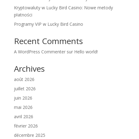
Kryptowaluty w Lucky Bird Casino: Nowe metody
płatności
Programy VIP w Lucky Bird Casino
Recent Comments
A WordPress Commenter
sur
Hello world!
Archives
août 2026
juillet 2026
juin 2026
mai 2026
avril 2026
février 2026
décembre 2025