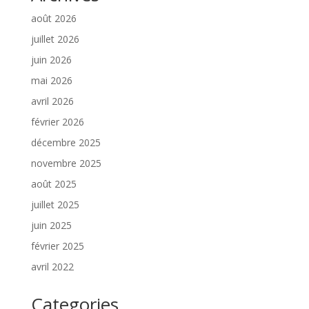
août 2026
juillet 2026
juin 2026
mai 2026
avril 2026
février 2026
décembre 2025
novembre 2025
août 2025
juillet 2025
juin 2025
février 2025
avril 2022
Categories