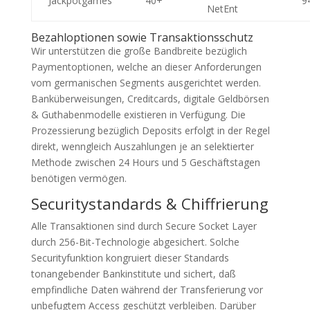
Jackpotgames
40+
9
NetEnt
Bezahloptionen sowie Transaktionsschutz
Wir unterstützen die große Bandbreite bezüglich
Paymentoptionen, welche an dieser Anforderungen
vom germanischen Segments ausgerichtet werden.
Banküberweisungen, Creditcards, digitale Geldbörsen
& Guthabenmodelle existieren in Verfügung. Die
Prozessierung bezüglich Deposits erfolgt in der Regel
direkt, wenngleich Auszahlungen je an selektierter
Methode zwischen 24 Hours und 5 Geschäftstagen
benötigen vermögen.
Securitystandards & Chiffrierung
Alle Transaktionen sind durch Secure Socket Layer
durch 256-Bit-Technologie abgesichert. Solche
Securityfunktion kongruiert dieser Standards
tonangebender Bankinstitute und sichert, daß
empfindliche Daten während der Transferierung vor
unbefugtem Access geschützt verbleiben. Darüber