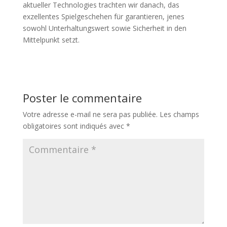
aktueller Technologies trachten wir danach, das
exzellentes Spielgeschehen für garantieren, jenes
sowohl Unterhaltungswert sowie Sicherheit in den
Mittelpunkt setzt.
Poster le commentaire
Votre adresse e-mail ne sera pas publiée.
Les champs
obligatoires sont indiqués avec
*