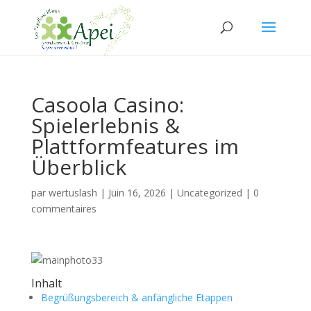
Casoola Casino:
Spielerlebnis &
Plattformfeatures im
Überblick
par
wertuslash
|
Juin 16, 2026
|
Uncategorized
|
0
commentaires
Inhalt
Begrüßungsbereich & anfängliche Etappen