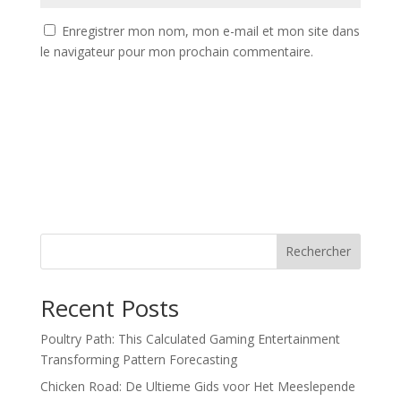
Enregistrer mon nom, mon e-mail et mon site dans
le navigateur pour mon prochain commentaire.
Rechercher
Recent Posts
Poultry Path: This Calculated Gaming Entertainment
Transforming Pattern Forecasting
Chicken Road: De Ultieme Gids voor Het Meeslepende