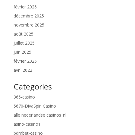
février 2026
décembre 2025
novembre 2025
août 2025
juillet 2025
juin 2025
février 2025
avril 2022
Categories
365-casino
5670-DivaSpin Casino
alle nederlandse casinos_nl
asino-casino1
bdmbet-casino