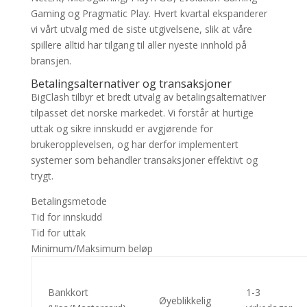
Gaming og Pragmatic Play. Hvert kvartal ekspanderer
vi vårt utvalg med de siste utgivelsene, slik at våre
spillere alltid har tilgang til aller nyeste innhold på
bransjen.
Betalingsalternativer og transaksjoner
BigClash tilbyr et bredt utvalg av betalingsalternativer
tilpasset det norske markedet. Vi forstår at hurtige
uttak og sikre innskudd er avgjørende for
brukeropplevelsen, og har derfor implementert
systemer som behandler transaksjoner effektivt og
trygt.
Betalingsmetode
Tid for innskudd
Tid for uttak
Minimum/Maksimum beløp
Bankkort
1-3
Øyeblikkelig