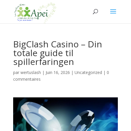
BigСlash Casino – Din
totale guide til
spillerfaringen
par
wertuslash
|
Juin 16, 2026
|
Uncategorized
|
0
commentaires