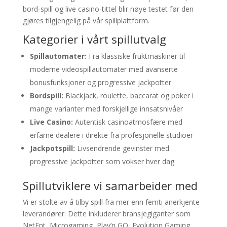
bord-spill og live casino-tittel blir nøye testet før den
gjøres tilgjengelig på vår spillplattform.
Kategorier i vårt spillutvalg
Spillautomater:
Fra klassiske fruktmaskiner til
moderne videospillautomater med avanserte
bonusfunksjoner og progressive jackpotter
Bordspill:
Blackjack, roulette, baccarat og poker i
mange varianter med forskjellige innsatsnivåer
Live Casino:
Autentisk casinoatmosfære med
erfarne dealere i direkte fra profesjonelle studioer
Jackpotspill:
Livsendrende gevinster med
progressive jackpotter som vokser hver dag
Spillutviklere vi samarbeider med
Vi er stolte av å tilby spill fra mer enn femti anerkjente
leverandører. Dette inkluderer bransjegiganter som
NetEnt, Microgaming, Play’n GO, Evolution Gaming