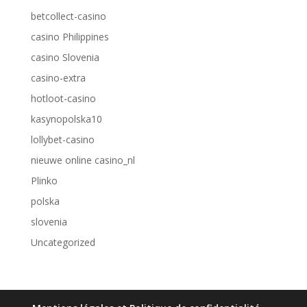
betcollect-casino
casino Philippines
casino Slovenia
casino-extra
hotloot-casino
kasynopolska10
lollybet-casino
nieuwe online casino_nl
Plinko
polska
slovenia
Uncategorized