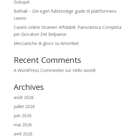
Gokspel
Bethall – Din egen fullstendige guide til plattformens
casino
Casinò online Stranieri Affidabili: Panoramica Completa
per Giocatori Del Belpaese
Meccaniche di gioco su Amonbet
Recent Comments
A WordPress Commenter
sur
Hello world!
Archives
août 2026
juillet 2026
juin 2026
mai 2026
avril 2026