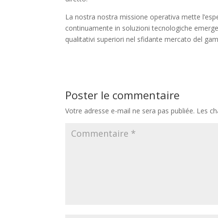
La nostra nostra missione operativa mette l’esperi
continuamente in soluzioni tecnologiche emerge
qualitativi superiori nel sfidante mercato del gam
Poster le commentaire
Votre adresse e-mail ne sera pas publiée.
Les ch