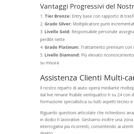
Vantaggi Progressivi del Nostr
Tier Bronze:
Entry base con rapporto di trasf
Grado Silver:
Moltiplicatore punti incrementato
Livello Gold:
Responsabile personale assegnato
perdite nette
Grado Platinum:
Trattamento premium con incen
Livello Diamond:
Più elevato riconoscimento c
su misura
Assistenza Clienti Multi-ca
Il nostro reparto di aiuto opera mediante moltepl
dal live rimane fruibile ventiquattro h su 24 con 
formazione specialistica su tutti aspetti tecnici 
Riguardo questioni articolate che richiedono anali
in dodici h lavorative. Gestiamo inoltre una zo
interrogativi più ricorrenti, consentendo ai uten
diretto.