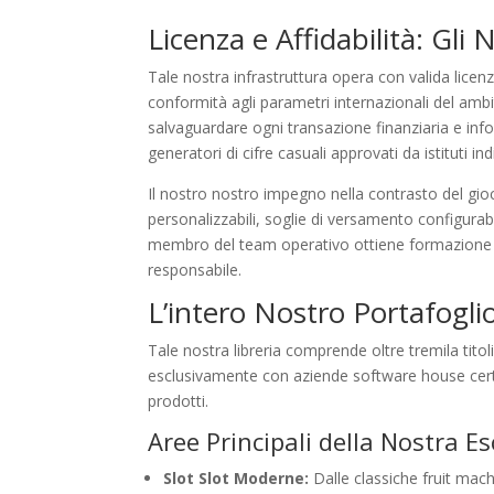
Licenza e Affidabilità: Gli
Tale nostra infrastruttura opera con valida lic
conformità agli parametri internazionali del amb
salvaguardare ogni transazione finanziaria e inf
generatori di cifre casuali approvati da istituti in
Il nostro nostro impegno nella contrasto del gio
personalizzabili, soglie di versamento configurabi
membro del team operativo ottiene formazione co
responsabile.
L’intero Nostro Portafogli
Tale nostra libreria comprende oltre tremila titoli
esclusivamente con aziende software house certi
prodotti.
Aree Principali della Nostra Es
Slot Slot Moderne:
Dalle classiche fruit mac