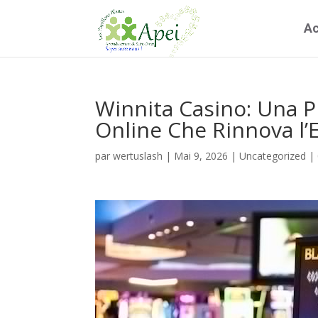
Ac
Winnita Casino: Una P
Online Che Rinnova l’
par
wertuslash
|
Mai 9, 2026
|
Uncategorized
|