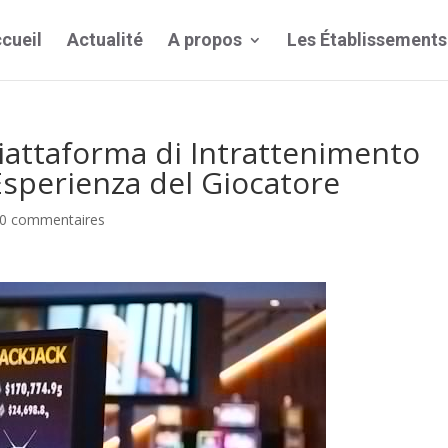
cueil
Actualité
A propos
Les Établissements
iattaforma di Intrattenimento
Esperienza del Giocatore
0 commentaires