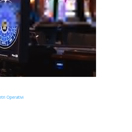
tri Operativi