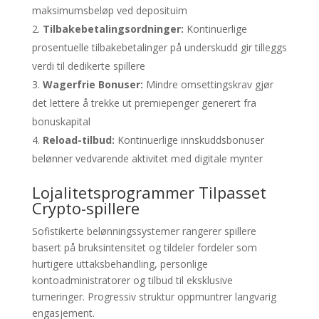
maksimumsbeløp ved deposituim
Tilbakebetalingsordninger:
Kontinuerlige
prosentuelle tilbakebetalinger på underskudd gir tilleggs
verdi til dedikerte spillere
Wagerfrie Bonuser:
Mindre omsettingskrav gjør
det lettere å trekke ut premiepenger generert fra
bonuskapital
Reload-tilbud:
Kontinuerlige innskuddsbonuser
belønner vedvarende aktivitet med digitale mynter
Lojalitetsprogrammer Tilpasset
Crypto-spillere
Sofistikerte belønningssystemer rangerer spillere
basert på bruksintensitet og tildeler fordeler som
hurtigere uttaksbehandling, personlige
kontoadministratorer og tilbud til eksklusive
turneringer. Progressiv struktur oppmuntrer langvarig
engasjement.