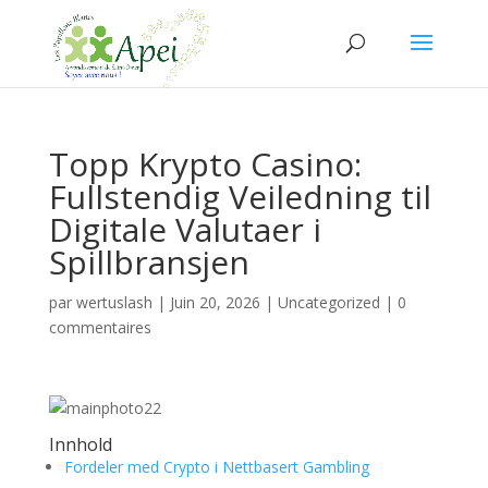
Topp Krypto Casino:
Fullstendig Veiledning til
Digitale Valutaer i
Spillbransjen
par
wertuslash
|
Juin 20, 2026
|
Uncategorized
|
0
commentaires
Innhold
Fordeler med Crypto i Nettbasert Gambling