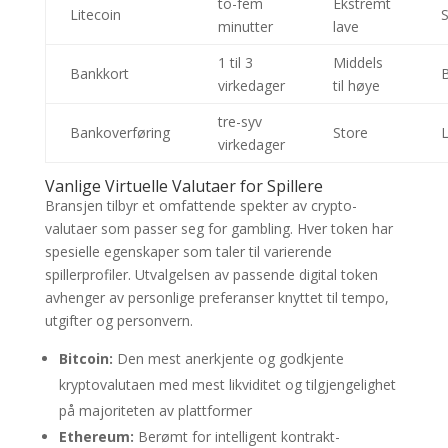
to-fem
Ekstremt
Litecoin
S
minutter
lave
1 til 3
Middels
Bankkort
virkedager
til høye
tre-syv
Bankoverføring
Store
L
virkedager
Vanlige Virtuelle Valutaer for Spillere
Bransjen tilbyr et omfattende spekter av crypto-
valutaer som passer seg for gambling. Hver token har
spesielle egenskaper som taler til varierende
spillerprofiler. Utvalgelsen av passende digital token
avhenger av personlige preferanser knyttet til tempo,
utgifter og personvern.
Bitcoin:
Den mest anerkjente og godkjente
kryptovalutaen med mest likviditet og tilgjengelighet
på majoriteten av plattformer
Ethereum:
Berømt for intelligent kontrakt-