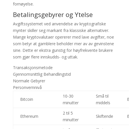
fornøyelse.
Betalingsgebyrer og Ytelse
Avgiftssystemet ved anvendelse av kryptografiske
mynter skiller seg markant fra klassiske alternativer.
Mange kryptovalutaer opererer med lave avgifter, noe
som betyr at gamblere beholder mer av av gevinstene
sine. Dette er ekstra gunstig for høyfrekvente brukere
som gjør flere innskudds- og uttak.
Transaksjonsmetode
Gjennomsnittlig Behandlingstid
Normale Gebyrer
Personvernnivå
10-30
Små til
Bitcoin
B
minutter
middels
2 til 5
Ethereum
Skiftende
B
minutter