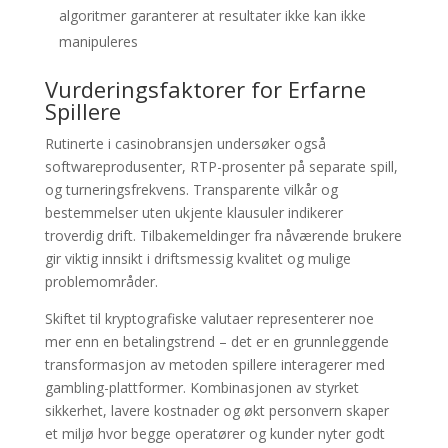
algoritmer garanterer at resultater ikke kan ikke
manipuleres
Vurderingsfaktorer for Erfarne
Spillere
Rutinerte i casinobransjen undersøker også
softwareprodusenter, RTP-prosenter på separate spill,
og turneringsfrekvens. Transparente vilkår og
bestemmelser uten ukjente klausuler indikerer
troverdig drift. Tilbakemeldinger fra nåværende brukere
gir viktig innsikt i driftsmessig kvalitet og mulige
problemområder.
Skiftet til kryptografiske valutaer representerer noe
mer enn en betalingstrend – det er en grunnleggende
transformasjon av metoden spillere interagerer med
gambling-plattformer. Kombinasjonen av styrket
sikkerhet, lavere kostnader og økt personvern skaper
et miljø hvor begge operatører og kunder nyter godt