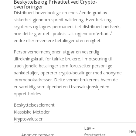
Beskyttelse og Privatitet ved Crypto-
overføringer
Distribuert hovedbok gir en enestående grad av
sikkerhet gjennom spredt validering. Hver betaling
krypteres og lagres permanent i et distribuert nettverk,
noe dette gjør det i praksis talt ugjennomførbart å
endre eller reversere betalinger uten enighet.
Personverndimensjonen utgjør en vesentlig
tiltrekningskraft for talrike brukere. I motsetning til
tradisjonelle betalinger som forutsetter personlige
bankdetaljer, opererer crypto-betalinger med anonyme
lommebokadresser. Dette verner brukerens hvem de
er samtidig som åpenheten i transaksjonskjeden
opprettholdes.
Beskyttelseselement
Klassiske Metoder
Kryptovalutaer
Lav –
Hø
Anonymitetsvern
forutsetter