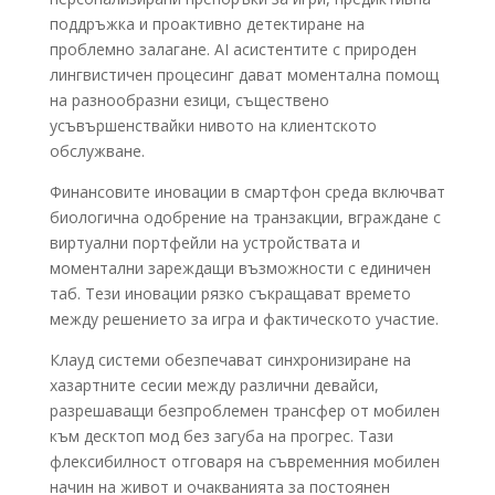
поддръжка и проактивно детектиране на
проблемно залагане. AI асистентите с природен
лингвистичен процесинг дават моментална помощ
на разнообразни езици, съществено
усъвършенствайки нивото на клиентското
обслужване.
Финансовите иновации в смартфон среда включват
биологична одобрение на транзакции, вграждане с
виртуални портфейли на устройствата и
моментални зареждащи възможности с единичен
таб. Тези иновации рязко съкращават времето
между решението за игра и фактическото участие.
Клауд системи обезпечават синхронизиране на
хазартните сесии между различни девайси,
разрешаващи безпроблемен трансфер от мобилен
към десктоп мод без загуба на прогрес. Тази
флексибилност отговаря на съвременния мобилен
начин на живот и очакванията за постоянен