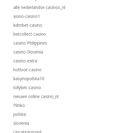
alle nederlandse casinos_nl
asino-casino1
bdmbet-casino
betcollect-casino
casino Philippines
casino Slovenia
casino-extra
hotloot-casino
kasynopolska10
lollybet-casino
nieuwe online casino_nl
Plinko
polska
slovenia
Uncategorized