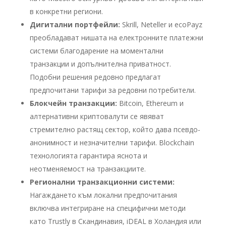
в конкретни региони.
Дигитални портфейли:
Skrill, Neteller и ecoPayz
преобладават нишата на електронните платежни
системи благодарение на моментални
транзакции и допълнителна приватност.
Подобни решения редовно предлагат
предпочитани тарифи за редовни потребители.
Блокчейн транзакции:
Bitcoin, Ethereum и
алтернативни криптовалути се явяват
стремително растящ сектор, който дава псевдо-
анонимност и незначителни тарифи. Blockchain
технологията гарантира яснота и
неотменяемост на транзакциите.
Регионални транзакционни системи:
Нагаждането към локални предпочитания
включва интегриране на специфични методи
като Trustly в Скандинавия, iDEAL в Холандия или