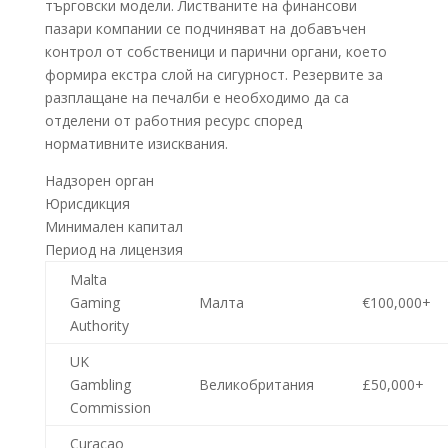
търговски модели. Листваните на финансови
пазари компании се подчиняват на добавъчен
контрол от собственици и парични органи, което
формира екстра слой на сигурност. Резервите за
разплащане на печалби е необходимо да са
отделени от работния ресурс според
нормативните изисквания.
Надзорен орган
Юрисдикция
Минимален капитал
Период на лицензия
Malta
Gaming
Малта
€100,000+
Authority
UK
Gambling
Великобритания
£50,000+
Commission
Curacao