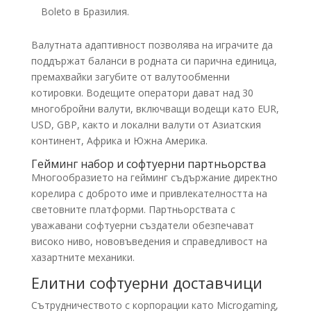
Boleto в Бразилия.
Валутната адаптивност позволява на играчите да
поддържат баланси в родната си парична единица,
премахвайки загубите от валутообменни
котировки. Водещите оператори дават над 30
многобройни валути, включващи водещи като EUR,
USD, GBP, както и локални валути от Азиатския
континент, Африка и Южна Америка.
Гейминг набор и софтуерни партньорства
Многообразието на гейминг съдържание директно
корелира с доброто име и привлекателността на
световните платформи. Партньорствата с
уважавани софтуерни създатели обезпечават
високо ниво, нововъведения и справедливост на
хазартните механики.
Елитни софтуерни доставчици
Сътрудничеството с корпорации като Microgaming,