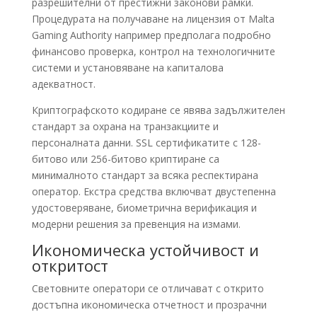
разрешителни от престижни законови рамки.
Процедурата на получаване на лицензия от Malta
Gaming Authority например предполага подробно
финансово проверка, контрол на технологичните
системи и установяване на капиталова
адекватност.
Криптографското кодиране се явява задължителен
стандарт за охрана на транзакциите и
персоналната данни. SSL сертификатите с 128-
битово или 256-битово криптиране са
минималното стандарт за всяка респектирана
оператор. Екстра средства включват двустепенна
удостоверяване, биометрична верификация и
модерни решения за превенция на измами.
Икономическа устойчивост и
откритост
Световните оператори се отличават с открито
достъпна икономическа отчетност и прозрачни