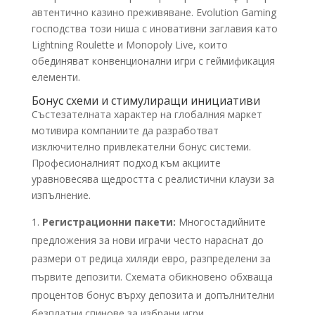
автентично казино преживяване. Evolution Gaming
господства този ниша с иновативни заглавия като
Lightning Roulette и Monopoly Live, които
обединяват конвенционални игри с геймификация
елементи.
Бонус схеми и стимулиращи инициативи
Състезателната характер на глобалния маркет
мотивира компаниите да разработват
изключително привлекателни бонус системи.
Професионалният подход към акциите
уравновесява щедростта с реалистични клаузи за
изпълнение.
Регистрационни пакети:
Многостадийните
предложения за нови играчи често нараснат до
размери от редица хиляди евро, разпределени за
първите депозити. Схемата обикновено обхваща
процентов бонус върху депозита и допълнителни
безплатни спинове за избрани игри.