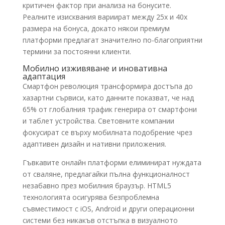
критичен фактор при анализа на бонусите.
Реалните изисквания вариират между 25x и 40x
размера на бонуса, докато някои премиум
платформи предлагат значително по-благоприятни
термини за постоянни клиенти.
Мобилно изживяване и иновативна
адаптация
Смартфон революция трансформира достъпа до
хазартни сървиси, като данните показват, че над
65% от глобалния трафик генерира от смартфони
и таблет устройства. Световните компании
фокусират се върху мобилната подобрение чрез
адаптивен дизайн и нативни приложения.
Гъвкавите онлайн платформи елиминират нуждата
от сваляне, предлагайки пълна функционалност
незабавно през мобилния браузър. HTML5
технологията осигурява безпроблемна
съвместимост с iOS, Android и други операционни
системи без никакъв отстъпка в визуалното