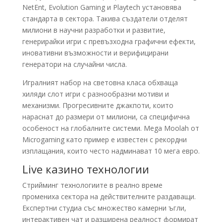
NetEnt, Evolution Gaming и Playtech установява
стандарта в сектора. Такива създатели отделят
милиони в научни разработки и развитие,
генерирайки игри с превъзходна графични ефекти,
иновативни възможности и верифицирани
генератори на случайни числа.
Игралният набор на световна класа обхваща
хиляди слот игри с разнообразни мотиви и
механизми. Прогресивните джакпоти, които
нараснат до размери от милиони, са специфична
особеност на глобалните системи. Mega Moolah от
Microgaming като пример е известен с рекордни
изплащания, които често надминават 10 мега евро.
Live казино технологии
Стрийминг технологиите в реално време
промениха сектора на действителните раздаващи.
Експертни студиа със множество камерни ъгли,
интерактивен чат и разширена реалност формират