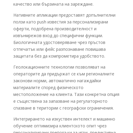
качество или бързината на зареждане.
Нативните апликации предоставят допълнителни
ползи като push известия за персонализирани
оферти, подобрена производителност и
извънмрежов вход до специфични функции.
Биологичната удостоверяване чрез пръстов
отпечатък или фейс разпознаване повишава
защитата без да компрометира удобството.
Геолокационните технологии позволяват на
операторите да придържат се към регионалните
законови норми, автоматично нагаждайки
материалите според физическото
местоположение на клиента. Тази конкретна опция
е съществена за запазване на регулаторното
спазване в територии с географски ограничения.
Интегрирането на изкуствен интелект и машинно
обучение оптимизира клиентското опит чрез
персонализирани препоръки за игри, предиктивна