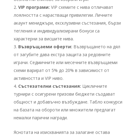
VIP програми:
VIP схемите с нива отличават
лоялността с нарастващи привилегии. Личните
акаунт мениджъри, ексклузивни състезания, бързи
тегления и индивидуализирани бонуси са
характерни за висшите нива.
Възвръщаеми оферти:
Възвръщането на дял
от загубите дава екстра защита за редовните
играчи. Седмичните или месечните възвръщаеми
схеми варират от 5% до 20% в зависимост от
активността и VIP ниво.
Състезателни състезания:
Цикличните
турнири с осигурени призови бюджети създават
общност и добавъчно възбуждане. Табло конкурси
на базата на обороти или множители предлагат
немалки парични награди.
Яснотата на изискванията за залагане остава