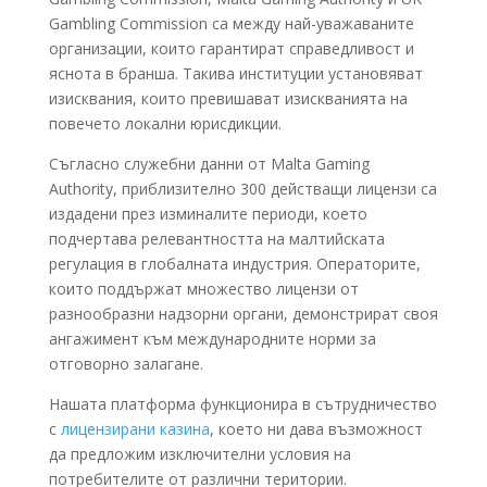
Gambling Commission са между най-уважаваните
организации, които гарантират справедливост и
яснота в бранша. Такива институции установяват
изисквания, които превишават изискванията на
повечето локални юрисдикции.
Съгласно служебни данни от Malta Gaming
Authority, приблизително 300 действащи лицензи са
издадени през изминалите периоди, което
подчертава релевантността на малтийската
регулация в глобалната индустрия. Операторите,
които поддържат множество лицензи от
разнообразни надзорни органи, демонстрират своя
ангажимент към международните норми за
отговорно залагане.
Нашата платформа функционира в сътрудничество
с
лицензирани казина
, което ни дава възможност
да предложим изключителни условия на
потребителите от различни територии.