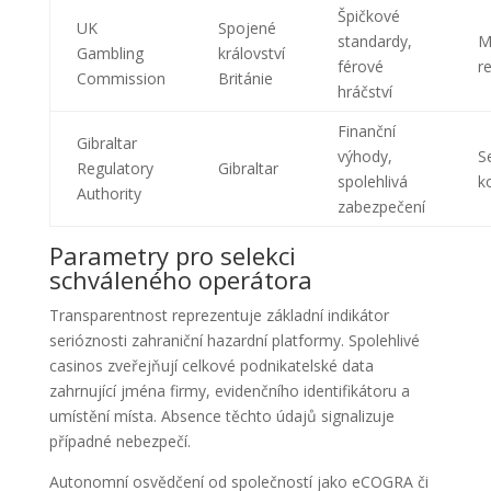
Špičkové
UK
Spojené
standardy,
M
Gambling
království
férové
r
Commission
Británie
hráčství
Finanční
Gibraltar
výhody,
S
Regulatory
Gibraltar
spolehlivá
k
Authority
zabezpečení
Parametry pro selekci
schváleného operátora
Transparentnost reprezentuje základní indikátor
serióznosti zahraniční hazardní platformy. Spolehlivé
casinos zveřejňují celkové podnikatelské data
zahrnující jména firmy, evidenčního identifikátoru a
umístění místa. Absence těchto údajů signalizuje
případné nebezpečí.
Autonomní osvědčení od společností jako eCOGRA či