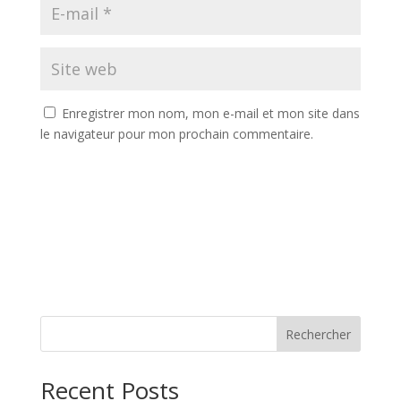
Enregistrer mon nom, mon e-mail et mon site dans
le navigateur pour mon prochain commentaire.
Rechercher
Recent Posts