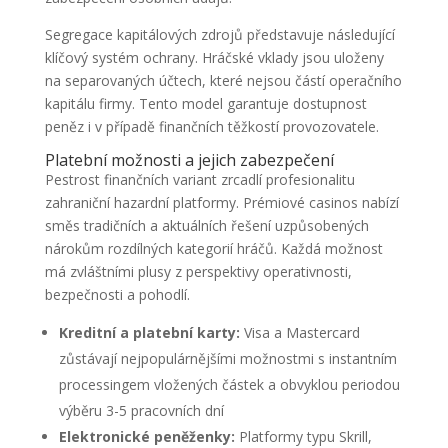
Segregace kapitálových zdrojů představuje následující
klíčový systém ochrany. Hráčské vklady jsou uloženy
na separovaných účtech, které nejsou částí operačního
kapitálu firmy. Tento model garantuje dostupnost
peněz i v případě finančních těžkostí provozovatele.
Platební možnosti a jejich zabezpečení
Pestrost finančních variant zrcadlí profesionalitu
zahraniční hazardní platformy. Prémiové casinos nabízí
směs tradičních a aktuálních řešení uzpůsobených
nárokům rozdílných kategorií hráčů. Každá možnost
má zvláštními plusy z perspektivy operativnosti,
bezpečnosti a pohodlí.
Kreditní a platební karty:
Visa a Mastercard
zůstávají nejpopulárnějšími možnostmi s instantním
processingem vložených částek a obvyklou periodou
výběru 3-5 pracovních dní
Elektronické peněženky:
Platformy typu Skrill,