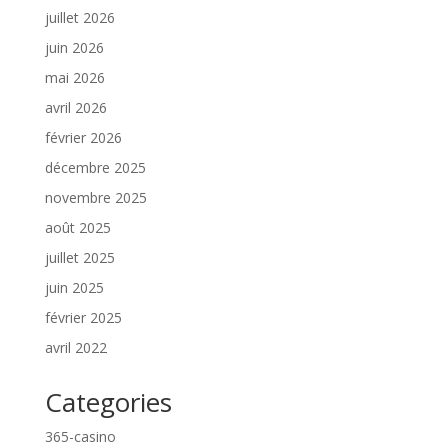
juillet 2026
juin 2026
mai 2026
avril 2026
février 2026
décembre 2025
novembre 2025
août 2025
juillet 2025
juin 2025
février 2025
avril 2022
Categories
365-casino