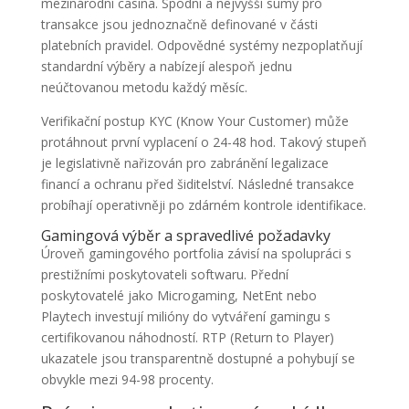
mezinárodní casina. Spodní a nejvyšší sumy pro
transakce jsou jednoznačně definované v části
platebních pravidel. Odpovědné systémy nezpoplatňují
standardní výběry a nabízejí alespoň jednu
neúčtovanou metodu každý měsíc.
Verifikační postup KYC (Know Your Customer) může
protáhnout první vyplacení o 24-48 hod. Takový stupeň
je legislativně nařizován pro zabránění legalizace
financí a ochranu před šiditelství. Následné transakce
probíhají operativněji po zdárném kontrole identifikace.
Gamingová výběr a spravedlivé požadavky
Úroveň gamingového portfolia závisí na spolupráci s
prestižními poskytovateli softwaru. Přední
poskytovatelé jako Microgaming, NetEnt nebo
Playtech investují milióny do vytváření gamingu s
certifikovanou náhodností. RTP (Return to Player)
ukazatele jsou transparentně dostupné a pohybují se
obvykle mezi 94-98 procenty.