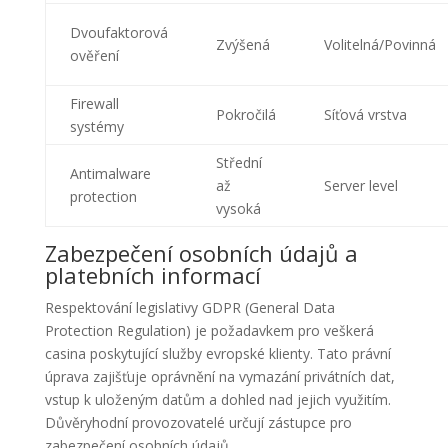
Dvoufaktorová
Zvýšená
Volitelná/Povinná
ověření
Firewall
Pokročilá
Síťová vrstva
systémy
Střední
Antimalware
až
Server level
protection
vysoká
Zabezpečení osobních údajů a
platebních informací
Respektování legislativy GDPR (General Data
Protection Regulation) je požadavkem pro veškerá
casina poskytující služby evropské klienty. Tato právní
úprava zajišťuje oprávnění na vymazání privátních dat,
vstup k uloženým datům a dohled nad jejich využitím.
Důvěryhodní provozovatelé určují zástupce pro
zabezpečení osobních údajů.