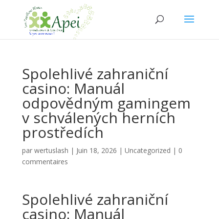
Spolehlivé zahraniční
casino: Manuál
odpovědným gamingem
v schválených herních
prostředích
par
wertuslash
|
Juin 18, 2026
|
Uncategorized
|
0
commentaires
Spolehlivé zahraniční
casino: Manuál