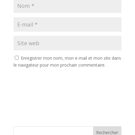
Enregistrer mon nom, mon e-mail et mon site dans
le navigateur pour mon prochain commentaire.
Rechercher