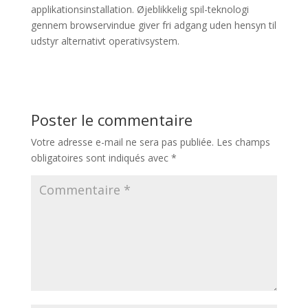
applikationsinstallation. Øjeblikkelig spil-teknologi
gennem browservindue giver fri adgang uden hensyn til
udstyr alternativt operativsystem.
Poster le commentaire
Votre adresse e-mail ne sera pas publiée.
Les champs
obligatoires sont indiqués avec
*