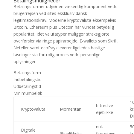
Betalingsmuligheder
Betalingsformer udgør en væsentlig komponent vedr.
brugerrejsen ved sites eksklusiv dansk
legitimationskrav. Moderne kryptovaluta eksempelvis
Bitcoin, Ethereum plus Litecoin har vundet betydelig
popularitet, idet valutatyper muliggør straksgjorte
overførsler via ringe papirarbejde. E-wallets som Skrill,
Neteller samt ecoPayz leverer ligeledes hastige
løsninger via fortrolig proces vedr. personlige
oplysninger.
Betalingsform
Indbetalingstid
Udbetalingstid
Minimumbeløb
1
ti-tredive
Kryptovaluta
Momentan
kr
øjeblikke
D
nul-
5
Digitale
Øjeblikkelig
fireogtyve
kr