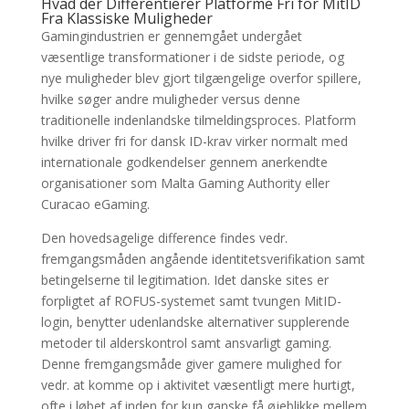
Hvad der Differentierer Platforme Fri for MitID
Fra Klassiske Muligheder
Gamingindustrien er gennemgået undergået
væsentlige transformationer i de sidste periode, og
nye muligheder blev gjort tilgængelige overfor spillere,
hvilke søger andre muligheder versus denne
traditionelle indenlandske tilmeldingsproces. Platform
hvilke driver fri for dansk ID-krav virker normalt med
internationale godkendelser gennem anerkendte
organisationer som Malta Gaming Authority eller
Curacao eGaming.
Den hovedsagelige difference findes vedr.
fremgangsmåden angående identitetsverifikation samt
betingelserne til legitimation. Idet danske sites er
forpligtet af ROFUS-systemet samt tvungen MitID-
login, benytter udenlandske alternativer supplerende
metoder til alderskontrol samt ansvarligt gaming.
Denne fremgangsmåde giver gamere mulighed for
vedr. at komme op i aktivitet væsentligt mere hurtigt,
ofte i løbet af inden for kun ganske få øjeblikke mellem