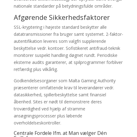
nationale standarder på betydningsfulde områder.
Afgørende Sikkerhedsfaktorer
SSL-kryptering i højeste standard beskytter alle
datatransmissioner fra bruger samt systemet. 2-faktor-
autentifikation leveres som valgfri supplerende
beskyttelse vedr. kontoer. Sofistikeret antifraud-teknik
monitorer suspekt handling døgnet rundt. Periodiske
eksterne audits garanterer, at spilprogrammer forbliver
retfærdig plus vilkårlig.
Godkendelsesorganer som Malta Gaming Authority
præsenterer omfattende krav til leverandører vedr.
datasikkerhed, spillerbeskyttelse samt finansiel
åbenhed. Sites er nødt til demonstrere deres
troværdighed ved hjælp af stramme
ansøgningsprocesser plus løbende
overholdelseskontroller.
Centrale Fordele Ifm. at Man vælger Dén