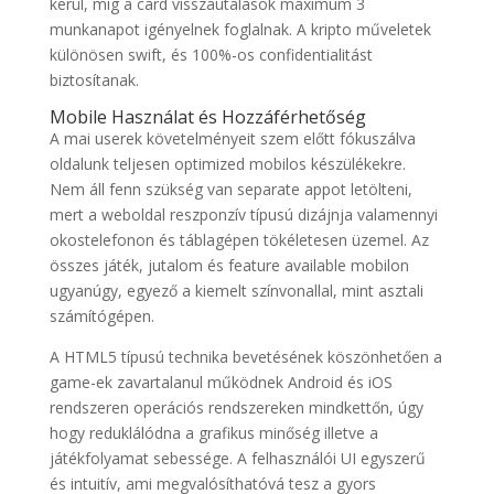
kerül, míg a card visszautalások maximum 3
munkanapot igényelnek foglalnak. A kripto műveletek
különösen swift, és 100%-os confidentialitást
biztosítanak.
Mobile Használat és Hozzáférhetőség
A mai userek követelményeit szem előtt fókuszálva
oldalunk teljesen optimized mobilos készülékekre.
Nem áll fenn szükség van separate appot letölteni,
mert a weboldal reszponzív típusú dizájnja valamennyi
okostelefonon és táblagépen tökéletesen üzemel. Az
összes játék, jutalom és feature available mobilon
ugyanúgy, egyező a kiemelt színvonallal, mint asztali
számítógépen.
A HTML5 típusú technika bevetésének köszönhetően a
game-ek zavartalanul működnek Android és iOS
rendszeren operációs rendszereken mindkettőn, úgy
hogy reduklálódna a grafikus minőség illetve a
játékfolyamat sebessége. A felhasználói UI egyszerű
és intuitív, ami megvalósíthatóvá tesz a gyors