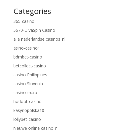
Categories
365-casino
5670-DivaSpin Casino
alle nederlandse casinos_nl
asino-casino1
bdmbet-casino
betcollect-casino
casino Philippines
casino Slovenia
casino-extra
hotloot-casino
kasynopolska10
lollybet-casino
nieuwe online casino_nl