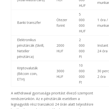
munka
HUF
5
Ötezer
000
1 óra /
Banki transzfer
forint
000
munka
HUF
Elektronikus
2
pénztárcák (Skrill,
2000
000
Instant 
Neteller
HUF
000
24 óra
pénztárca)
Ft
10
Kriptovaluták
3000
000
30 perc
(Bitcoin coin,
HUF
000
2 óra
ETH)
Ft
A withdrawal gyorsasága prioritást élvező szempont
rendszerünkön. Az e-pénztárcák esetében a
legnagyobb rész tranzakció 24 órán alatt teljesítésre