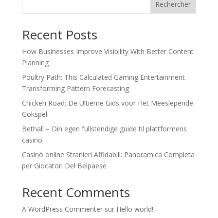
Rechercher
Recent Posts
How Businesses Improve Visibility With Better Content
Planning
Poultry Path: This Calculated Gaming Entertainment
Transforming Pattern Forecasting
Chicken Road: De Ultieme Gids voor Het Meeslepende
Gokspel
Bethall – Din egen fullstendige guide til plattformens
casino
Casinò online Stranieri Affidabili: Panoramica Completa
per Giocatori Del Belpaese
Recent Comments
A WordPress Commenter
sur
Hello world!