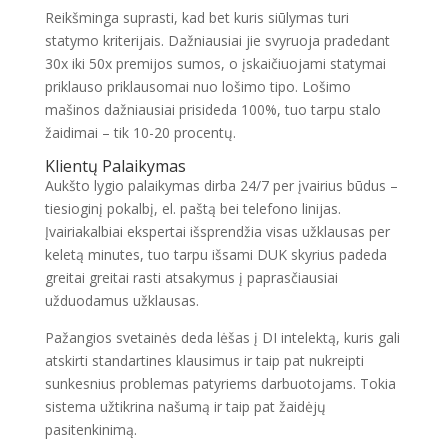
Reikšminga suprasti, kad bet kuris siūlymas turi
statymo kriterijais. Dažniausiai jie svyruoja pradedant
30x iki 50x premijos sumos, o įskaičiuojami statymai
priklauso priklausomai nuo lošimo tipo. Lošimo
mašinos dažniausiai prisideda 100%, tuo tarpu stalo
žaidimai – tik 10-20 procentų.
Klientų Palaikymas
Aukšto lygio palaikymas dirba 24/7 per įvairius būdus –
tiesioginį pokalbį, el. paštą bei telefono linijas.
Įvairiakalbiai ekspertai išsprendžia visas užklausas per
keletą minutes, tuo tarpu išsami DUK skyrius padeda
greitai greitai rasti atsakymus į paprasčiausiai
užduodamus užklausas.
Pažangios svetainės deda lėšas į DI intelektą, kuris gali
atskirti standartines klausimus ir taip pat nukreipti
sunkesnius problemas patyriems darbuotojams. Tokia
sistema užtikrina našumą ir taip pat žaidėjų
pasitenkinimą.