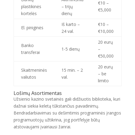
€10 –
plastikinės
– trijų
€5,000
kortelės
dienų
Iš karto –
€10 –
El. piniginės
24 val.
€10,000
20 eurų
Banko
1-5 dienų
–
transferai
€50,000
20 eurų
Skaitmeninės
15 min. – 2
– be
valiutos
val.
limito
Lošimų Asortimentas
Užsienio kazino svetainės gali didžiuotis biblioteka, kuri
dažnai siekia keletą tūkstančius pavadinimų.
Bendradarbiavimas su dešimtimis programinės įrangos
programuotojų užtikrina, jog portfelyje būtų
atstovaujami įvairiausi žanrai.