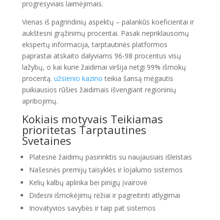
progresyviais laimėjimais.
Vienas iš pagrindinių aspektų – palankūs koeficientai ir
aukštesni grąžinimų procentai. Pasak nepriklausomų
ekspertų informacija, tarptautinės platformos
paprastai atskaito dalyviams 96-98 procentus visų
lažybų, o kai kurie žaidimai viršija netgi 99% išmokų
procentą.
užsienio kazino
teikia šansą mėgautis
puikiausios rūšies žaidimais išvengiant regioninių
apribojimų.
Kokiais motyvais Teikiamas
prioritetas Tarptautines
Svetaines
Platesnė žaidimų pasirinktis su naujausiais išleistais
Našesnės premijų taisyklės ir lojalumo sistemos
Kelių kalbų aplinka bei pinigų įvairovė
Didesni išmokėjimų rėžiai ir pagreitinti atlygimai
Inovatyvios savybės ir taip pat sistemos