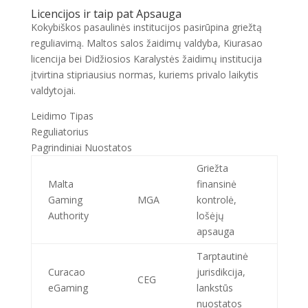
Licencijos ir taip pat Apsauga
Kokybiškos pasaulinės institucijos pasirūpina griežtą
reguliavimą. Maltos salos žaidimų valdyba, Kiurasao
licencija bei Didžiosios Karalystės žaidimų institucija
įtvirtina stipriausius normas, kuriems privalo laikytis
valdytojai.
Leidimo Tipas
Reguliatorius
Pagrindiniai Nuostatos
Griežta
Malta
finansinė
Gaming
MGA
kontrolė,
Authority
lošėjų
apsauga
Tarptautinė
Curacao
jurisdikcija,
CEG
eGaming
lankstūs
nuostatos