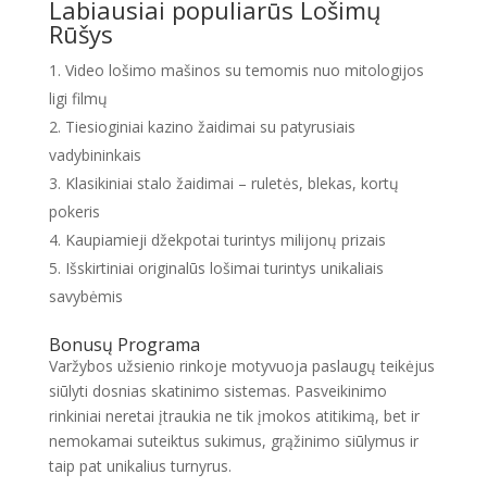
Labiausiai populiarūs Lošimų
Rūšys
Video lošimo mašinos su temomis nuo mitologijos
ligi filmų
Tiesioginiai kazino žaidimai su patyrusiais
vadybininkais
Klasikiniai stalo žaidimai – ruletės, blekas, kortų
pokeris
Kaupiamieji džekpotai turintys milijonų prizais
Išskirtiniai originalūs lošimai turintys unikaliais
savybėmis
Bonusų Programa
Varžybos užsienio rinkoje motyvuoja paslaugų teikėjus
siūlyti dosnias skatinimo sistemas. Pasveikinimo
rinkiniai neretai įtraukia ne tik įmokos atitikimą, bet ir
nemokamai suteiktus sukimus, grąžinimo siūlymus ir
taip pat unikalius turnyrus.