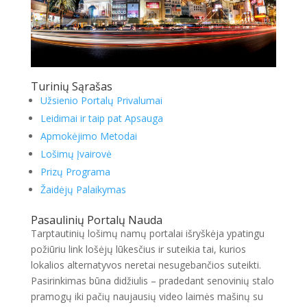
Turinių Sąrašas
Užsienio Portalų Privalumai
Leidimai ir taip pat Apsauga
Apmokėjimo Metodai
Lošimų Įvairovė
Prizų Programa
Žaidėjų Palaikymas
Pasaulinių Portalų Nauda
Tarptautinių lošimų namų portalai išryškėja ypatingu
požiūriu link lošėjų lūkesčius ir suteikia tai, kurios
lokalios alternatyvos neretai nesugebančios suteikti.
Pasirinkimas būna didžiulis – pradedant senovinių stalo
pramogų iki pačių naujausių video laimės mašinų su