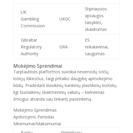
Stipriausios
UK
apsaugos
Gambling
UKGC
taisyklės,
Commission
skaidrumas
Gibraltar
ES
Regulatory
GRA
reikalavimai,
Authority
saugumas
Mokėjimo Sprendimai
Tarptautinės platformos suvokia nevienodų sričių
lošėjų lūkesčius, taigi pritaiko daugybę apmokėjimo
būdų. Pradedant klasikinių bankinių plastikinių kortelių
ligi šiuolaikinių skaitmeninių valiutų – kiekvienas
žmogus atranda sau tinkantį pasirinkimą.
Mokėjimo Sprendimas
Apdorojimo Periodas
Minimumai/Maksimumai
Bankų
Akimirksniu