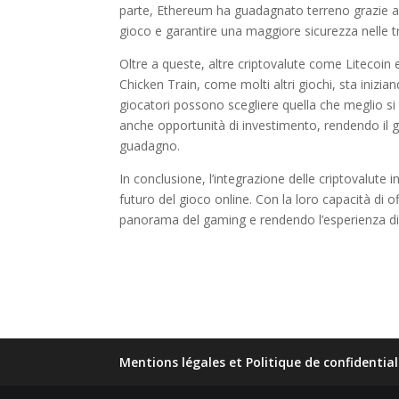
parte, Ethereum ha guadagnato terreno grazie all
gioco e garantire una maggiore sicurezza nelle t
Oltre a queste, altre criptovalute come Litecoin
Chicken Train, come molti altri giochi, sta inizia
giocatori possono scegliere quella che meglio si 
anche opportunità di investimento, rendendo il
guadagno.
In conclusione, l’integrazione delle criptovalut
futuro del gioco online. Con la loro capacità di of
panorama del gaming e rendendo l’esperienza di g
Mentions légales et Politique de confidential