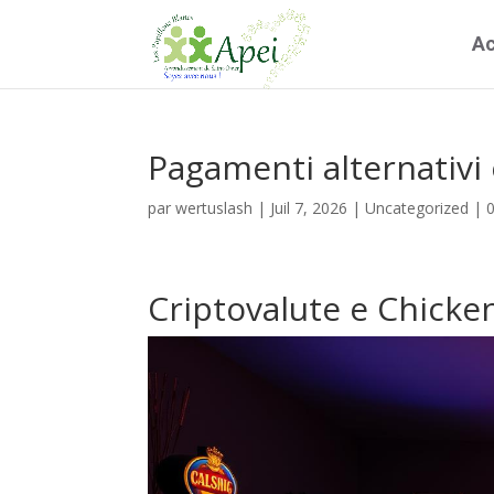
Ac
Pagamenti alternativi 
par
wertuslash
|
Juil 7, 2026
|
Uncategorized
|
Criptovalute e Chicken