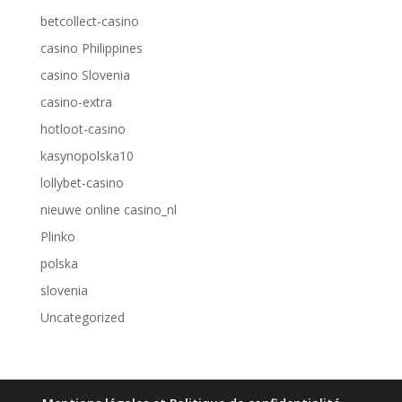
betcollect-casino
casino Philippines
casino Slovenia
casino-extra
hotloot-casino
kasynopolska10
lollybet-casino
nieuwe online casino_nl
Plinko
polska
slovenia
Uncategorized