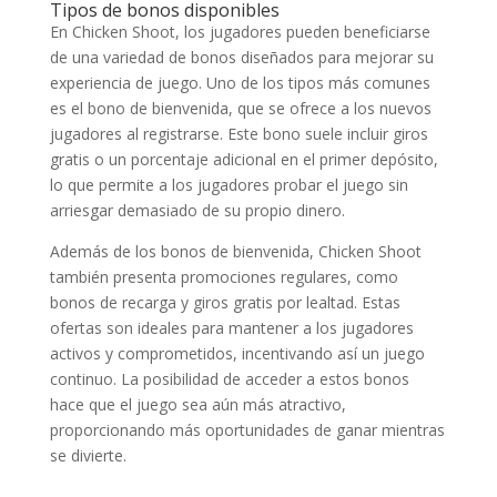
Tipos de bonos disponibles
En Chicken Shoot, los jugadores pueden beneficiarse
de una variedad de bonos diseñados para mejorar su
experiencia de juego. Uno de los tipos más comunes
es el bono de bienvenida, que se ofrece a los nuevos
jugadores al registrarse. Este bono suele incluir giros
gratis o un porcentaje adicional en el primer depósito,
lo que permite a los jugadores probar el juego sin
arriesgar demasiado de su propio dinero.
Además de los bonos de bienvenida, Chicken Shoot
también presenta promociones regulares, como
bonos de recarga y giros gratis por lealtad. Estas
ofertas son ideales para mantener a los jugadores
activos y comprometidos, incentivando así un juego
continuo. La posibilidad de acceder a estos bonos
hace que el juego sea aún más atractivo,
proporcionando más oportunidades de ganar mientras
se divierte.