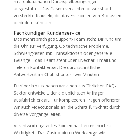
mit realitätsnahen Durchspielbedingungen
ausgestattet. Das Casino verzichten bewusst auf
versteckte Klauseln, die das Freispielen von Bonussen
behindern könnten.
Fachkundiger Kundenservice
Das mehrsprachiges Support-Team steht Dir rund um
die Uhr zur Verfügung. Ob technische Probleme,
Schwierigkeiten mit Transaktionen oder generelle
Belange – das Team steht über Livechat, Email und
Telefon kontaktierbar. Die durchschnittliche
Antwortzeit im Chat ist unter zwei Minuten.
Darüber hinaus haben wir einen ausführlichen FAQ-
Sektor entwickelt, der die üblichsten Anfragen
ausführlich erklärt. Für komplexeren Fragen offerieren
wir auch Videotutorials an, die Schritt für Schritt durch
diverse Vorgänge leiten.
Verantwortungsvolles Spielen hat bei uns höchste
Wichtigkeit. Das Casino bieten Werkzeuge wie