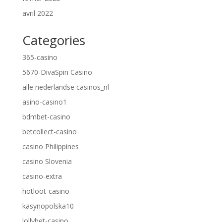
avril 2022
Categories
365-casino
5670-DivaSpin Casino
alle nederlandse casinos_nl
asino-casino1
bdmbet-casino
betcollect-casino
casino Philippines
casino Slovenia
casino-extra
hotloot-casino
kasynopolska10
lollybet-casino