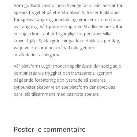
Som godkänt casino inom Sverige tar vi vårt ansvar för
spelars trygghet på yttersta allvar. Vi förser funktioner
för spelavstängning, inbetalningsgränser och temporär
avstängning. Vårt partnerskap med Stödlinjen bekräftar
hur hjälp konstant är tillgängligt för personer vilka
kräver hjälp. Spelavgränsningar kan etableras per dag,
varje vecka samt per månad rakt genom
användarinställningarna.
Vår plattform utgör modern spelindustri där spelglädje
kombineras via trygghet och transparens. Igenom
pågående förbättring och lyssnade till spelares
synpunkter skapar vi en spelplattform där utvecklas
parallellt tillsammans med casinots spelare.
Poster le commentaire