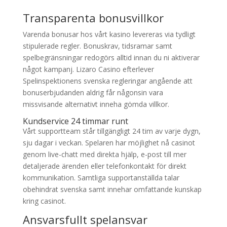
Transparenta bonusvillkor
Varenda bonusar hos vårt kasino levereras via tydligt
stipulerade regler. Bonuskrav, tidsramar samt
spelbegränsningar redogörs alltid innan du ni aktiverar
något kampanj. Lizaro Casino efterlever
Spelinspektionens svenska regleringar angående att
bonuserbjudanden aldrig får någonsin vara
missvisande alternativt inneha gömda villkor.
Kundservice 24 timmar runt
Vårt supportteam står tillgängligt 24 tim av varje dygn,
sju dagar i veckan. Spelaren har möjlighet nå casinot
genom live-chatt med direkta hjälp, e-post till mer
detaljerade ärenden eller telefonkontakt för direkt
kommunikation. Samtliga supportanställda talar
obehindrat svenska samt innehar omfattande kunskap
kring casinot.
Ansvarsfullt spelansvar