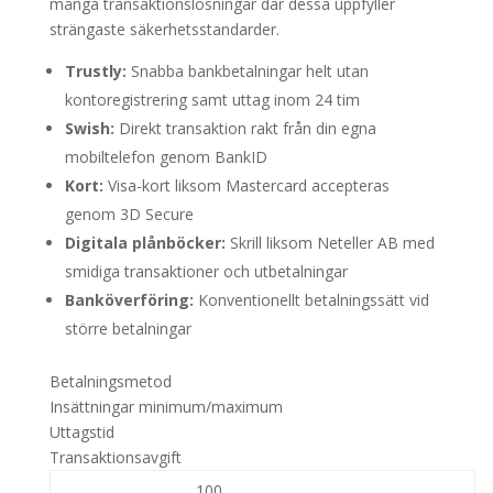
många transaktionslösningar där dessa uppfyller
strängaste säkerhetsstandarder.
Trustly:
Snabba bankbetalningar helt utan
kontoregistrering samt uttag inom 24 tim
Swish:
Direkt transaktion rakt från din egna
mobiltelefon genom BankID
Kort:
Visa-kort liksom Mastercard accepteras
genom 3D Secure
Digitala plånböcker:
Skrill liksom Neteller AB med
smidiga transaktioner och utbetalningar
Banköverföring:
Konventionellt betalningssätt vid
större betalningar
Betalningsmetod
Insättningar minimum/maximum
Uttagstid
Transaktionsavgift
100