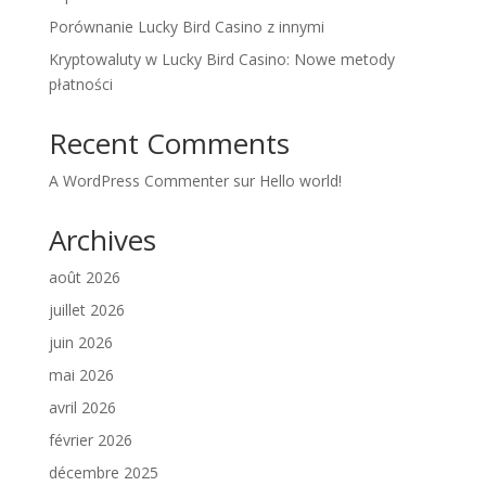
Porównanie Lucky Bird Casino z innymi
Kryptowaluty w Lucky Bird Casino: Nowe metody
płatności
Recent Comments
A WordPress Commenter
sur
Hello world!
Archives
août 2026
juillet 2026
juin 2026
mai 2026
avril 2026
février 2026
décembre 2025