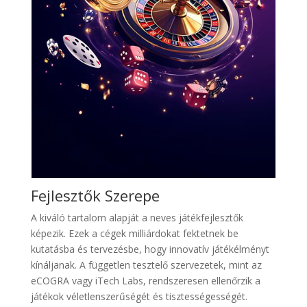
Fejlesztők Szerepe
A kiváló tartalom alapját a neves játékfejlesztők
képezik. Ezek a cégek milliárdokat fektetnek be
kutatásba és tervezésbe, hogy innovatív játékélményt
kínáljanak. A független tesztelő szervezetek, mint az
eCOGRA vagy iTech Labs, rendszeresen ellenőrzik a
játékok véletlenszerűségét és tisztességességét.