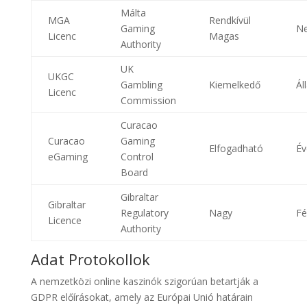
Málta
MGA
Rendkívül
Gaming
Ne
Licenc
Magas
Authority
UK
UKGC
Gambling
Kiemelkedő
Ál
Licenc
Commission
Curacao
Curacao
Gaming
Elfogadható
Év
eGaming
Control
Board
Gibraltar
Gibraltar
Regulatory
Nagy
Fé
Licence
Authority
Adat Protokollok
A nemzetközi online kaszinók szigorúan betartják a
GDPR előírásokat, amely az Európai Unió határain