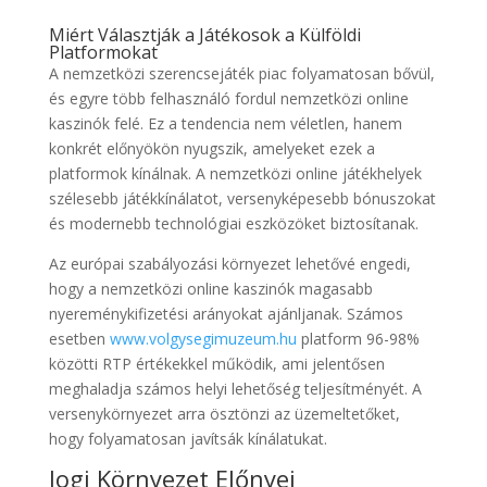
Miért Választják a Játékosok a Külföldi
Platformokat
A nemzetközi szerencsejáték piac folyamatosan bővül,
és egyre több felhasználó fordul nemzetközi online
kaszinók felé. Ez a tendencia nem véletlen, hanem
konkrét előnyökön nyugszik, amelyeket ezek a
platformok kínálnak. A nemzetközi online játékhelyek
szélesebb játékkínálatot, versenyképesebb bónuszokat
és modernebb technológiai eszközöket biztosítanak.
Az európai szabályozási környezet lehetővé engedi,
hogy a nemzetközi online kaszinók magasabb
nyereménykifizetési arányokat ajánljanak. Számos
esetben
www.volgysegimuzeum.hu
platform 96-98%
közötti RTP értékekkel működik, ami jelentősen
meghaladja számos helyi lehetőség teljesítményét. A
versenykörnyezet arra ösztönzi az üzemeltetőket,
hogy folyamatosan javítsák kínálatukat.
Jogi Környezet Előnyei