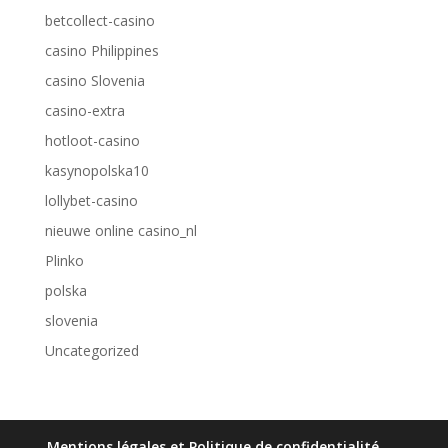
betcollect-casino
casino Philippines
casino Slovenia
casino-extra
hotloot-casino
kasynopolska10
lollybet-casino
nieuwe online casino_nl
Plinko
polska
slovenia
Uncategorized
Mentions légales et Politique de confidentialité