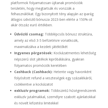
platformok folyamatosan újítanak promócióik
területén, hogy megtartsák és vonzzák a
felhasználókat. Egy bizonyított tény alapján az iparág
átlagos üdvözlő bónusza 2023-ben elérte a 150%-ot
akár ötszáz euró értékben.
Üdvözlő csomag:
Többlépcsős bónusz struktúra,
amely az első 3-5 befizetésre vonatkozik,
maximalizálva a kezdeti játéktőkét
Ingyenes pörgetések:
Kockázatmentes lehetőség
népszerű slot játékok kipróbálására, gyakran
folyamatos promóciók keretében
Cashback (Cashback):
Hetente vagy havonként
folyósított refund a veszteségek egy százalékáról,
csökkentve a kockázatot
exkluzív programok:
Többszintű hűségrendszerek
exkluzív jutalmakkal, személyre szabott ajánlatokkal
és növelt kifizetési limitekkel