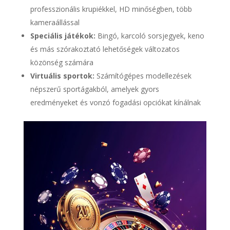
professzionális krupiékkel, HD minőségben, több
kameraállással
Speciális játékok:
Bingó, karcoló sorsjegyek, keno
és más szórakoztató lehetőségek változatos
közönség számára
Virtuális sportok:
Számítógépes modellezések
népszerű sportágakból, amelyek gyors
eredményeket és vonzó fogadási opciókat kínálnak