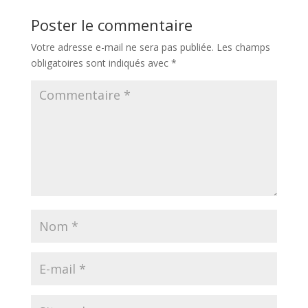
Poster le commentaire
Votre adresse e-mail ne sera pas publiée.
Les champs
obligatoires sont indiqués avec
*