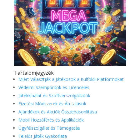
Tartalomjegyzék
Miért Választják a Játékosok a Külföldi Platformokat
Védelmi Szempontok és Licencelés
Játékkínálat és Szoftverszolgáltatók
Fizetési Módszerek és Átutalások
Ajándékok és Akciók Összehasonlítása
Mobil Hozzáférés és Applikációk
Ügyfélszolgálat és Támogatás
Felelős Játék Gyakorlata