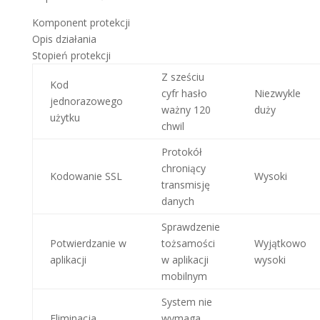
Komponent protekcji
Opis działania
Stopień protekcji
Z sześciu
Kod
cyfr hasło
Niezwykle
jednorazowego
ważny 120
duży
użytku
chwil
Protokół
chroniący
Kodowanie SSL
Wysoki
transmisję
danych
Sprawdzenie
Potwierdzanie w
tożsamości
Wyjątkowo
aplikacji
w aplikacji
wysoki
mobilnym
System nie
Eliminacja
wymaga