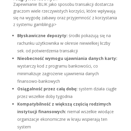
Zapewnianie BLIK jako sposobu transakcji dostarcza
graczom wiele rzeczywistych korzyści, które wpływają
się na wygodę zabawy oraz przyjemność z korzystania
z systemu gambling.p>
Błyskawiczne depozyty:
środki pokazują się na
rachunku użytkownika w okresie niewielkiej liczby
sek. od potwierdzenia transakcji
Nieobecność wymogu ujawniania danych karty:
wystarczy kod z programu bankowości, co
minimalizuje zagrożenie ujawnienia danych
finansowo-bankowych
Osiągalność przez całą dobę:
system działa ciągle
przez wszelkie doby tygodnia
Kompatybilność z większą częścią rodzimych
instytucji finansowych:
niemal wszelkie wiodące
organizacje ekonomiczne w kraju wspierają ten
system