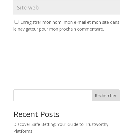
Enregistrer mon nom, mon e-mail et mon site dans
le navigateur pour mon prochain commentaire.
Rechercher
Recent Posts
Discover Safe Betting: Your Guide to Trustworthy
Platforms