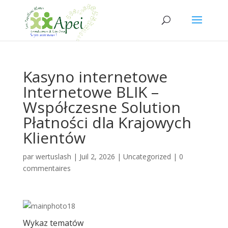
Kasyno internetowe
Internetowe BLIK –
Współczesne Solution
Płatności dla Krajowych
Klientów
par
wertuslash
|
Juil 2, 2026
|
Uncategorized
|
0
commentaires
Wykaz tematów