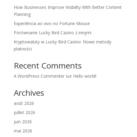
How Businesses Improve Visibility With Better Content
Planning
Experiência ao vivo no Fortune Mouse
Porównanie Lucky Bird Casino z innymi
Kryptowaluty w Lucky Bird Casino: Nowe metody
płatności
Recent Comments
A WordPress Commenter
sur
Hello world!
Archives
août 2026
juillet 2026
juin 2026
mai 2026