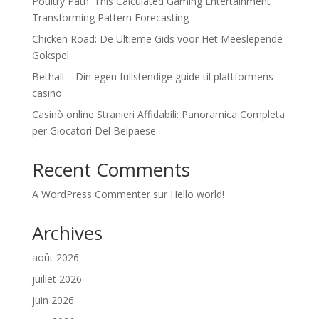
Poultry Path: This Calculated Gaming Entertainment
Transforming Pattern Forecasting
Chicken Road: De Ultieme Gids voor Het Meeslepende
Gokspel
Bethall – Din egen fullstendige guide til plattformens
casino
Casinò online Stranieri Affidabili: Panoramica Completa
per Giocatori Del Belpaese
Recent Comments
A WordPress Commenter
sur
Hello world!
Archives
août 2026
juillet 2026
juin 2026