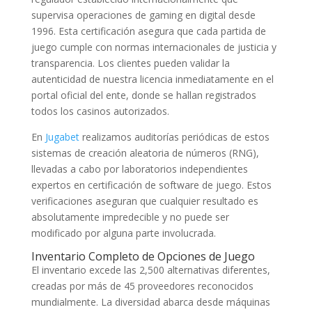
supervisa operaciones de gaming en digital desde
1996. Esta certificación asegura que cada partida de
juego cumple con normas internacionales de justicia y
transparencia. Los clientes pueden validar la
autenticidad de nuestra licencia inmediatamente en el
portal oficial del ente, donde se hallan registrados
todos los casinos autorizados.
En
Jugabet
realizamos auditorías periódicas de estos
sistemas de creación aleatoria de números (RNG),
llevadas a cabo por laboratorios independientes
expertos en certificación de software de juego. Estos
verificaciones aseguran que cualquier resultado es
absolutamente impredecible y no puede ser
modificado por alguna parte involucrada.
Inventario Completo de Opciones de Juego
El inventario excede las 2,500 alternativas diferentes,
creadas por más de 45 proveedores reconocidos
mundialmente. La diversidad abarca desde máquinas