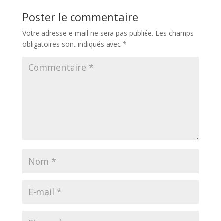
Poster le commentaire
Votre adresse e-mail ne sera pas publiée.
Les champs
obligatoires sont indiqués avec
*