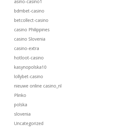
asino-casino1
bdmbet-casino
betcollect-casino
casino Philippines
casino Slovenia
casino-extra
hotloot-casino
kasynopolska10
lollybet-casino
nieuwe online casino_nl
Plinko
polska
slovenia
Uncategorized