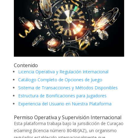
Contenido
Licencia Operativa y Regulación Internacional
Catálogo Completo de Opciones de Juego
Sistema de Transacciones y Métodos Disponibles
Estructura de Bonificaciones para Jugadores
Experiencia del Usuario en Nuestra Plataforma
Permiso Operativa y Supervisión Internacional
Esta plataforma trabaja bajo la jurisdicción de Curaçao
eGaming (licencia número 8048/JAZ), un organismo
regulador establecido internacionalmente que