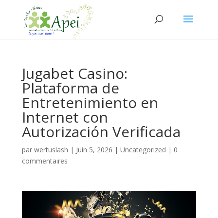
Jugabet Casino:
Plataforma de
Entretenimiento en
Internet con
Autorización Verificada
par
wertuslash
|
Juin 5, 2026
|
Uncategorized
|
0
commentaires