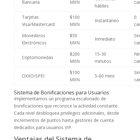
Bancaria
MXN
ca
hábiles
Tarjetas
$100
0
Instantáneo
Visa/Mastercard
MXN
ca
Monederos
$50
Sin
Inmediato
Electrónicos
MXN
ca
$200
15-30
Ni
Criptomonedas
MXN
minutos
ca
$100
Sin
OXXO/SPEI
5-60 mins
MXN
ca
Sistema de Bonificaciones para Usuarios
Implementamos un programa escalonado de
bonificaciones que reconoce la actividad constante.
Cada nivel desbloquea privilegios adicionales, desde
incrementos de puntos hasta gestores de cuenta
dedicados para usuarios VIP.
Ventajas del Sistema de