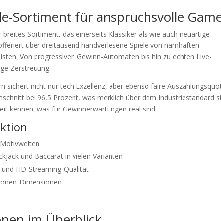
le-Sortiment für anspruchsvolle Gam
 breites Sortiment, das einerseits Klassiker als wie auch neuartige
offeriert über dreitausend handverlesene Spiele von namhaften
eisten. Von progressiven Gewinn-Automaten bis hin zu echten Live-
tige Zerstreuung.
rn sichert nicht nur tech Exzellenz, aber ebenso faire Auszahlungsquo
hschnitt bei 96,5 Prozent, was merklich über dem Industriestandard s
rzeit kennen, was für Gewinnerwartungen real sind.
ektion
 Motivwelten
ackjack und Baccarat in vielen Varianten
n und HD-Streaming-Qualität
llionen-Dimensionen
onen im Überblick