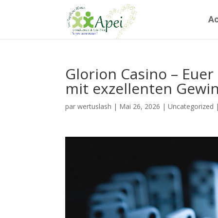
Ac
Glorion Casino – Euer
mit exzellenten Gew
par
wertuslash
|
Mai 26, 2026
|
Uncategorized