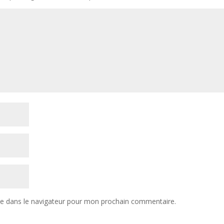
te dans le navigateur pour mon prochain commentaire.