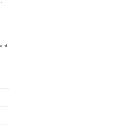
e
boni
n