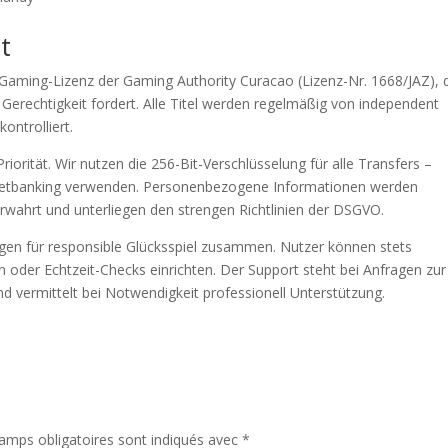
t
n Gaming-Lizenz der Gaming Authority Curacao (Lizenz-Nr. 1668/JAZ), 
 Gerechtigkeit fordert. Alle Titel werden regelmäßig von independent
ontrolliert.
iorität. Wir nutzen die 256-Bit-Verschlüsselung für alle Transfers –
rnetbanking verwenden. Personenbezogene Informationen werden
rwahrt und unterliegen den strengen Richtlinien der DSGVO.
ngen für responsible Glücksspiel zusammen. Nutzer können stets
en oder Echtzeit-Checks einrichten. Der Support steht bei Anfragen zur
d vermittelt bei Notwendigkeit professionell Unterstützung.
amps obligatoires sont indiqués avec
*