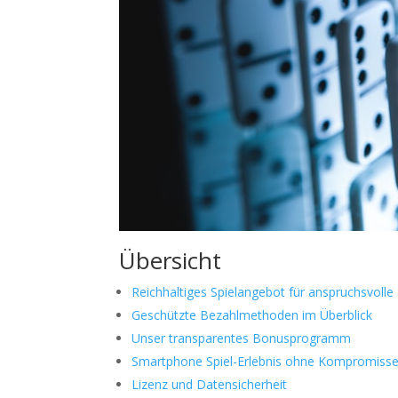
Übersicht
Reichhaltiges Spielangebot für anspruchsvolle
Geschützte Bezahlmethoden im Überblick
Unser transparentes Bonusprogramm
Smartphone Spiel-Erlebnis ohne Kompromiss
Lizenz und Datensicherheit