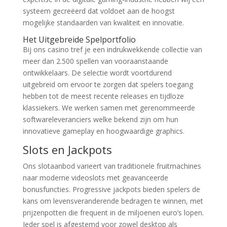
systeem gecreëerd dat voldoet aan de hoogst
mogelijke standaarden van kwaliteit en innovatie.
Het Uitgebreide Spelportfolio
Bij ons casino tref je een indrukwekkende collectie van
meer dan 2.500 spellen van vooraanstaande
ontwikkelaars. De selectie wordt voortdurend
uitgebreid om ervoor te zorgen dat spelers toegang
hebben tot de meest recente releases en tijdloze
klassiekers. We werken samen met gerenommeerde
softwareleveranciers welke bekend zijn om hun
innovatieve gameplay en hoogwaardige graphics.
Slots en Jackpots
Ons slotaanbod varieert van traditionele fruitmachines
naar moderne videoslots met geavanceerde
bonusfuncties. Progressive jackpots bieden spelers de
kans om levensveranderende bedragen te winnen, met
prijzenpotten die frequent in de miljoenen euro’s lopen.
Ieder spel is afgestemd voor zowel desktop als