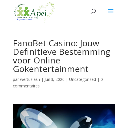
FanoBet Casino: Jouw
Definitieve Bestemming
voor Online
Gokentertainment
par
wertuslash
|
Juil 3, 2026
|
Uncategorized
|
0
commentaires