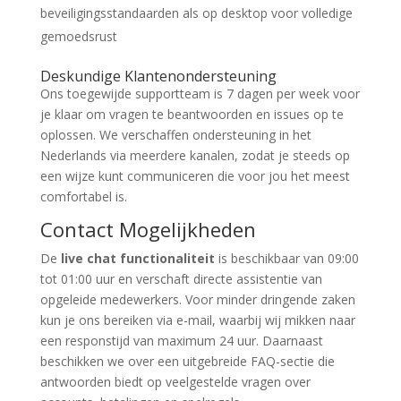
beveiligingsstandaarden als op desktop voor volledige
gemoedsrust
Deskundige Klantenondersteuning
Ons toegewijde supportteam is 7 dagen per week voor
je klaar om vragen te beantwoorden en issues op te
oplossen. We verschaffen ondersteuning in het
Nederlands via meerdere kanalen, zodat je steeds op
een wijze kunt communiceren die voor jou het meest
comfortabel is.
Contact Mogelijkheden
De
live chat functionaliteit
is beschikbaar van 09:00
tot 01:00 uur en verschaft directe assistentie van
opgeleide medewerkers. Voor minder dringende zaken
kun je ons bereiken via e-mail, waarbij wij mikken naar
een responstijd van maximum 24 uur. Daarnaast
beschikken we over een uitgebreide FAQ-sectie die
antwoorden biedt op veelgestelde vragen over