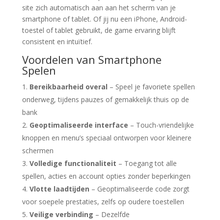
site zich automatisch aan aan het scherm van je
smartphone of tablet. Of jij nu een iPhone, Android-
toestel of tablet gebruikt, de game ervaring blijft
consistent en intuïtief.
Voordelen van Smartphone
Spelen
Bereikbaarheid overal
– Speel je favoriete spellen
onderweg, tijdens pauzes of gemakkelijk thuis op de
bank
Geoptimaliseerde interface
– Touch-vriendelijke
knoppen en menu’s speciaal ontworpen voor kleinere
schermen
Volledige functionaliteit
– Toegang tot alle
spellen, acties en account opties zonder beperkingen
Vlotte laadtijden
– Geoptimaliseerde code zorgt
voor soepele prestaties, zelfs op oudere toestellen
Veilige verbinding
– Dezelfde