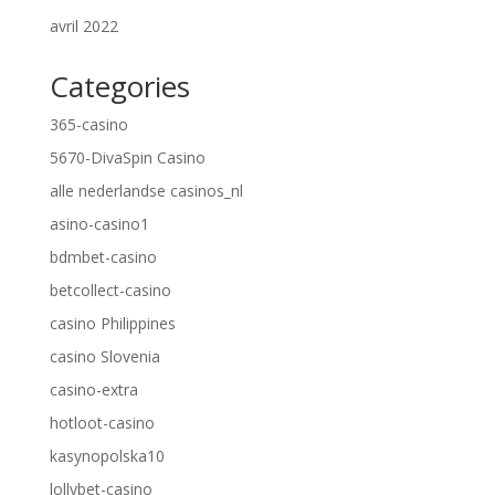
avril 2022
Categories
365-casino
5670-DivaSpin Casino
alle nederlandse casinos_nl
asino-casino1
bdmbet-casino
betcollect-casino
casino Philippines
casino Slovenia
casino-extra
hotloot-casino
kasynopolska10
lollybet-casino