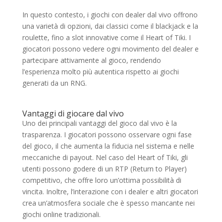
In questo contesto, i giochi con dealer dal vivo offrono
una varietà di opzioni, dai classici come il blackjack e la
roulette, fino a slot innovative come il Heart of Tiki. I
giocatori possono vedere ogni movimento del dealer e
partecipare attivamente al gioco, rendendo
l’esperienza molto più autentica rispetto ai giochi
generati da un RNG.
Vantaggi di giocare dal vivo
Uno dei principali vantaggi del gioco dal vivo è la
trasparenza. I giocatori possono osservare ogni fase
del gioco, il che aumenta la fiducia nel sistema e nelle
meccaniche di payout. Nel caso del Heart of Tiki, gli
utenti possono godere di un RTP (Return to Player)
competitivo, che offre loro un’ottima possibilità di
vincita. Inoltre, l’interazione con i dealer e altri giocatori
crea un’atmosfera sociale che è spesso mancante nei
giochi online tradizionali.