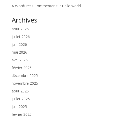
A WordPress Commenter
sur
Hello world!
Archives
août 2026
juillet 2026
juin 2026
mai 2026
avril 2026
février 2026
décembre 2025
novembre 2025
août 2025
juillet 2025
juin 2025
février 2025