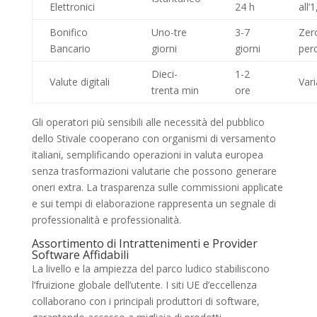
Elettronici
24 h
all’
Bonifico
Uno-tre
3-7
Zer
Bancario
giorni
giorni
per
Dieci-
1-2
Valute digitali
Vari
trenta min
ore
Gli operatori più sensibili alle necessità del pubblico
dello Stivale cooperano con organismi di versamento
italiani, semplificando operazioni in valuta europea
senza trasformazioni valutarie che possono generare
oneri extra. La trasparenza sulle commissioni applicate
e sui tempi di elaborazione rappresenta un segnale di
professionalità e professionalità.
Assortimento di Intrattenimenti e Provider
Software Affidabili
La livello e la ampiezza del parco ludico stabiliscono
l’fruizione globale dell’utente. I siti UE d’eccellenza
collaborano con i principali produttori di software,