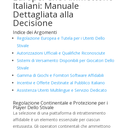
Italiani: Manuale
Dettagliata alla
Decisione
Indice dei Argomenti
Regolazione Europea e Tutela per i Utenti Dello
Stivale
Autorizzazioni Ufficiali e Qualifiche Riconosciute
Sistemi di Versamento Disponibili per Giocatori Dello
Stivale
Gamma di Giochi e Fornitori Software Affidabili
Incentivi e Offerte Destinate al Pubblico Italiano
Assistenza Utenti Multilingue e Servizio Dedicato
Regolazione Continentale e Protezione per i
Player Dello Stivale
La selezione di una piattaforma di intrattenimento
affidabile è un elemento essenziale per ciascun
entusiasta. Gli operatori continentali che ammettono