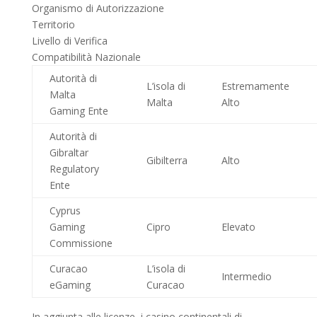
Organismo di Autorizzazione
Territorio
Livello di Verifica
Compatibilità Nazionale
Autorità di
L’isola di
Estremamente
Malta
Malta
Alto
Gaming Ente
Autorità di
Gibraltar
Gibilterra
Alto
Regulatory
Ente
Cyprus
Gaming
Cipro
Elevato
Commissione
Curacao
L’isola di
Intermedio
eGaming
Curacao
In aggiunta alle licenze, i casino continentali di