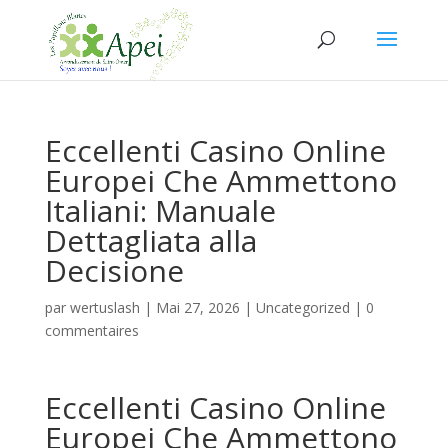
Eccellenti Casino Online
Europei Che Ammettono
Italiani: Manuale
Dettagliata alla
Decisione
par
wertuslash
|
Mai 27, 2026
|
Uncategorized
|
0
commentaires
Eccellenti Casino Online
Europei Che Ammettono