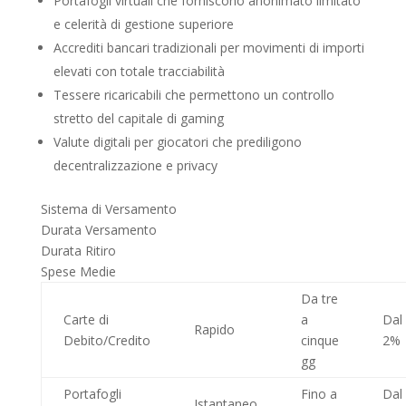
Portafogli virtuali che forniscono anonimato limitato
e celerità di gestione superiore
Accrediti bancari tradizionali per movimenti di importi
elevati con totale tracciabilità
Tessere ricaricabili che permettono un controllo
stretto del capitale di gaming
Valute digitali per giocatori che prediligono
decentralizzazione e privacy
Sistema di Versamento
Durata Versamento
Durata Ritiro
Spese Medie
Da tre
Carte di
a
Dal 
Rapido
Debito/Credito
cinque
2%
gg
Portafogli
Fino a
Dal
Istantaneo