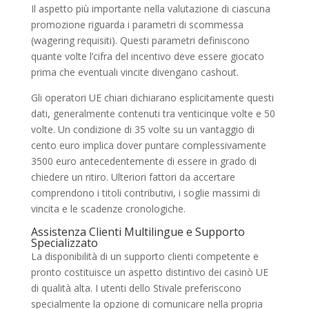
Il aspetto più importante nella valutazione di ciascuna
promozione riguarda i parametri di scommessa
(wagering requisiti). Questi parametri definiscono
quante volte l’cifra del incentivo deve essere giocato
prima che eventuali vincite divengano cashout.
Gli operatori UE chiari dichiarano esplicitamente questi
dati, generalmente contenuti tra venticinque volte e 50
volte. Un condizione di 35 volte su un vantaggio di
cento euro implica dover puntare complessivamente
3500 euro antecedentemente di essere in grado di
chiedere un ritiro. Ulteriori fattori da accertare
comprendono i titoli contributivi, i soglie massimi di
vincita e le scadenze cronologiche.
Assistenza Clienti Multilingue e Supporto
Specializzato
La disponibilità di un supporto clienti competente e
pronto costituisce un aspetto distintivo dei casinò UE
di qualità alta. I utenti dello Stivale preferiscono
specialmente la opzione di comunicare nella propria