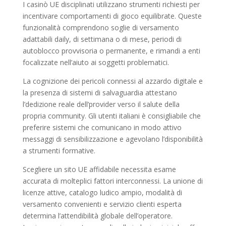
I casinò UE disciplinati utilizzano strumenti richiesti per
incentivare comportamenti di gioco equilibrate. Queste
funzionalità comprendono soglie di versamento
adattabili daily, di settimana o di mese, periodi di
autoblocco provvisoria o permanente, e rimandi a enti
focalizzate nell’aiuto ai soggetti problematici.
La cognizione dei pericoli connessi al azzardo digitale e
la presenza di sistemi di salvaguardia attestano
l’dedizione reale dell’provider verso il salute della
propria community. Gli utenti italiani è consigliabile che
preferire sistemi che comunicano in modo attivo
messaggi di sensibilizzazione e agevolano l’disponibilità
a strumenti formative.
Scegliere un sito UE affidabile necessita esame
accurata di molteplici fattori interconnessi. La unione di
licenze attive, catalogo ludico ampio, modalità di
versamento convenienti e servizio clienti esperta
determina l’attendibilità globale dell’operatore.