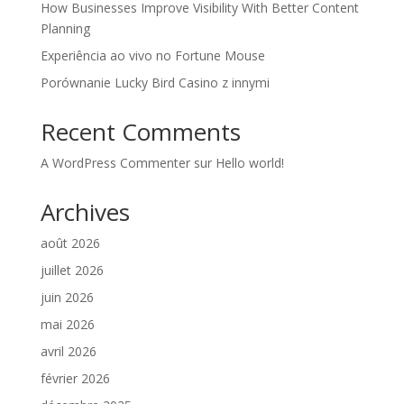
How Businesses Improve Visibility With Better Content
Planning
Experiência ao vivo no Fortune Mouse
Porównanie Lucky Bird Casino z innymi
Recent Comments
A WordPress Commenter
sur
Hello world!
Archives
août 2026
juillet 2026
juin 2026
mai 2026
avril 2026
février 2026