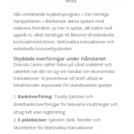
vecka
Vårt omfattande lojalitetsprogram « Den hemliga
Vampyrklanen » återbetalar aktiva spelare med
exklusiva förmåner. Ju mer ni spelar, allt bättre nivå
uppnår ni, vilket berättigar till åtkomst till individuella
kontoadministratörer, blixtsnabba transaktioner och
individuella bonuserbjudanden.
Skyddade överföringar under månskenet
Dracula Casino sätter fokus på såväl snabbhet och
säkerhet när det rör sig om handlar om ekonomiska
transaktioner. Vi presenterar ett brett utbud av
betalmetoder anpassade för skandinaviska spelare:
Banköverföring:
Trustly-tjänsten och
direktbanksöverföringar för bekväma insättningar och
uttag helt utan registrering
E-plånböcker:
tjänsten Skrill, Neteller och
MuchBetter för blixtsnabba transaktioner