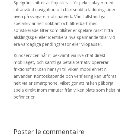
Spelgränssnittet är finjusterat för pekdisplayer med
lättanvänd navigation och blixtsnabba laddningstider
även på svagare mobilnätverk. Vårt fullständiga
spelarkiv är helt sökbart och filtrerbart med
sofistikerade filter som tillåter er spelare raskt hitta
älsklingsspel eller identifiera nya spännande titlar vid
era vardagliga pendlingsresor eller vilopauser.
Kundservicen når ni bekvämt via live chat direkt i
mobilläget, och samtliga betalalternativ opererar
friktionsfritt utan hänsyn till vilken mobil enhet ni
använder. Kontoskapande och verifiering kan utföras
helt via er smartphone, vilket gör att ni kan påbörja
spela direkt inom minuter från vilken plats som helst ni
befinner er.
Poster le commentaire