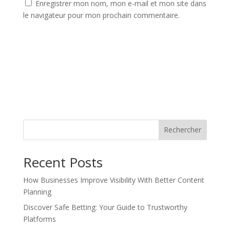
Enregistrer mon nom, mon e-mail et mon site dans
le navigateur pour mon prochain commentaire.
Rechercher
Recent Posts
How Businesses Improve Visibility With Better Content
Planning
Discover Safe Betting: Your Guide to Trustworthy
Platforms