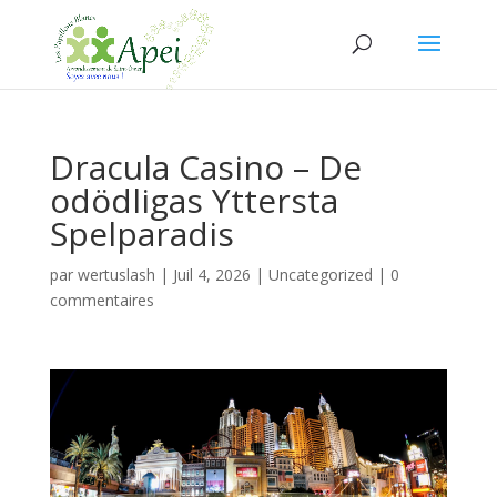
Dracula Casino – De
odödligas Yttersta
Spelparadis
par
wertuslash
|
Juil 4, 2026
|
Uncategorized
|
0
commentaires