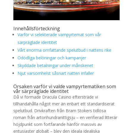
Innehållsförteckning
Varför vi selekterade vampyrtemat som vår
särpräglade identitet
Vårt enorma omfattande spelutbud i nattens rike
Odödliga belöningar och kampanjer
Skyddade betalningar under månskenet
Njut varsomhelst såsnart natten infaller
Orsaken varför vi valde vampyrtematiken som
vår särpräglade identitet
Då vi formade Dracula Casino eftersträde vi
tillhandahålla något mer än enbart ett standardiserat
spelutbud. Drivkraften från Bram Stokers tidlösa
roman från artonhundranittigsju – en verifierad litterär
höjdpunkt som fortfarande hänför massvis av
entusiaster globalt – blev den ideala idealiska