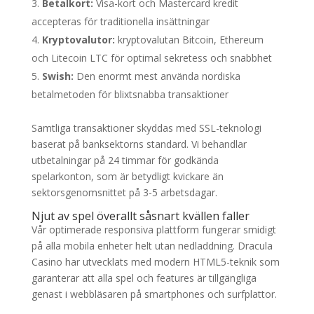
Betalkort:
Visa-kort och Mastercard kredit
accepteras för traditionella insättningar
Kryptovalutor:
kryptovalutan Bitcoin, Ethereum
och Litecoin LTC för optimal sekretess och snabbhet
Swish:
Den enormt mest använda nordiska
betalmetoden för blixtsnabba transaktioner
Samtliga transaktioner skyddas med SSL-teknologi
baserat på banksektorns standard. Vi behandlar
utbetalningar på 24 timmar för godkända
spelarkonton, som är betydligt kvickare än
sektorsgenomsnittet på 3-5 arbetsdagar.
Njut av spel överallt såsnart kvällen faller
Vår optimerade responsiva plattform fungerar smidigt
på alla mobila enheter helt utan nedladdning. Dracula
Casino har utvecklats med modern HTML5-teknik som
garanterar att alla spel och features är tillgängliga
genast i webbläsaren på smartphones och surfplattor.