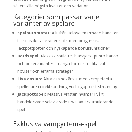
säkerställa högsta kvalitet och variation.
Kategorier som passar varje
varianter av spelare
Spelautomater:
Allt från tidlösa enarmade banditer
till sofistikerade videoslots med progressiva
jackpottpotter och nyskapande bonusfunktioner
Bordsspel:
Klassisk roulette, blackjack, punto banco
och pokervarianter i många former för lika väl
noviser och erfarna strateger
Live casino:
Äkta casinokänsla med kompetenta
spelledare i direktsändning via högupplöst streaming
Jackpottspel:
Massiva vinster inväntar i vårt
handplockade selekterade urval av ackumulerande
spel
Exklusiva vampyrtema-spel