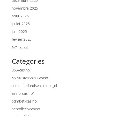
décembre 2025
novembre 2025
août 2025
juillet 2025
juin 2025
février 2025
avril 2022
Categories
365-casino
5670-DivaSpin Casino
alle nederlandse casinos_nl
asino-casino1
bdmbet-casino
betcollect-casino