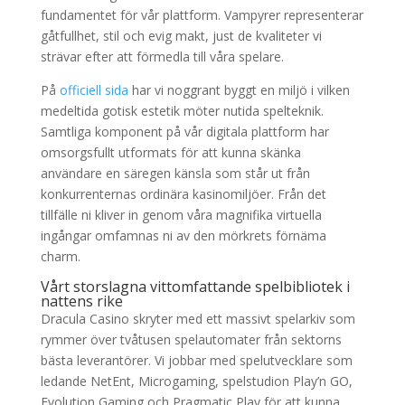
fundamentet för vår plattform. Vampyrer representerar
gåtfullhet, stil och evig makt, just de kvaliteter vi
strävar efter att förmedla till våra spelare.
På
officiell sida
har vi noggrant byggt en miljö i vilken
medeltida gotisk estetik möter nutida spelteknik.
Samtliga komponent på vår digitala plattform har
omsorgsfullt utformats för att kunna skänka
användare en säregen känsla som står ut från
konkurrenternas ordinära kasinomiljöer. Från det
tillfälle ni kliver in genom våra magnifika virtuella
ingångar omfamnas ni av den mörkrets förnäma
charm.
Vårt storslagna vittomfattande spelbibliotek i
nattens rike
Dracula Casino skryter med ett massivt spelarkiv som
rymmer över tvåtusen spelautomater från sektorns
bästa leverantörer. Vi jobbar med spelutvecklare som
ledande NetEnt, Microgaming, spelstudion Play’n GO,
Evolution Gaming och Pragmatic Play för att kunna