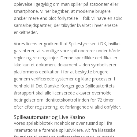
oplevelse ligegyldig om man spiller på stationær eller
smartphone. Vi her begriber, at moderne brugere
ønsker mere end blot forlystelse – folk vil have en solid
samarbejdspartner, der tilbyder kvalitet i hver eneste
enkeltheder.
Vores licens er godkendt af Spillestyrelsen i DK, hvilket
garanterer, at samtlige vore spil opererer under hårde
regler og retningslinjer. Denne specifikke certifikat er
ikke kun et dokument dokument – den symboliserer
platformens dedikation i for at beskytte brugere
gennem verificerede systemer og klare processer. I
henhold til Det Danske Kongerigets Spilleautoritets
årsrapport skal alle licenserede aktører overholde
betingelser om identitetskontrol inden for 72 timer
efter efter registrering, et forlangende vi altid opfylder.
Spilleautomater og Live Kasino
Vores spillebibliotek indeholder over tusind spil fra
internationale førende spiludviklere. Alt fra klassiske