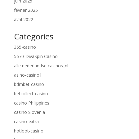
juin 2025
février 2025
avril 2022
Categories
365-casino
5670-DivaSpin Casino
alle nederlandse casinos_nl
asino-casino1
bdmbet-casino
betcollect-casino
casino Philippines
casino Slovenia
casino-extra
hotloot-casino