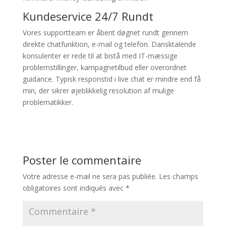
Kundeservice 24/7 Rundt
Vores supportteam er åbent døgnet rundt gennem
direkte chatfunktion, e-mail og telefon. Dansktalende
konsulenter er rede til at bistå med IT-mæssige
problemstillinger, kampagnetilbud eller overordnet
guidance. Typisk responstid i live chat er mindre end få
min, der sikrer øjeblikkelig resolution af mulige
problematikker.
Poster le commentaire
Votre adresse e-mail ne sera pas publiée.
Les champs
obligatoires sont indiqués avec
*