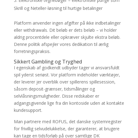
Elektroniske tegnebøger – elektroniske punge som
Skrill og Neteller-løsning til hurtige betalinger
Platform anvender ingen afgifter på ikke indbetalinger
eller withdrawals. Dit beløb er dets beløb – vi holder
aldrig procentdele eller opkræver skjulte ekstra beløb.
Denne politik afspejler vores dedikation til ærlig
forretningspraksis.
Sikkert Gambling og Tryghed
I egenskab af godkendt udbyder tager vi ansvarsfuldt
spil yderst seriøst. Vor platform indeholder værktøjer,
der leverer jer overblik over spillerens spillesession,
såsom deposit-grænser, tidsmålinger og
selvlåsningsmuligheder. Disse redskaber er
adgangsgivende lige fra din kontoside uden at kontakte
kundesupport.
Man partnere med ROFUS, det danske systemregister
for frivillig selvudelukkelse, der garanterer, at brugere
kan tage en tidsforløb på over samtlige DK