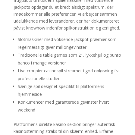
frugtslots til nutidens spillemaskiner med voksende
jackpots opdager du et bredt alsidigt spektrum, der
imødekommer alle præferencer. Vi arbejder sammen
udelukkende med leverandører, der har dokumenteret
påvist knowhow indenfor spilkonstruktion og ærlighed.
Slotmaskiner med voksende jackpot-præmier som
regelmæssigt giver milliongevinster
Traditionelle table games som 21, lykkehjul og punto
banco i mange versioner
Live croupier casinospil streamet i god opløsning fra
professionelle studier
Særlige spil designet specifikt til platformens
hjemmeside
Konkurrencer med garanterede gevinster hvert
weekend
Platformens direkte kasino sektion bringer autentisk
kasinostemning straks til din skærm-enhed. Erfarne