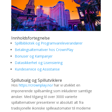
Innholdsfortegnelse
Spillbibliotek og Programvareleverandører
Betalingsalternativer hos CrownPlay
Bonuser og Kampanjer
Datasikkerhet og Lisensiering
Kundeservice og Assistanse
Spillutvalg og Spillutviklere
Hos
https://crownplay.no/
har vi utviklet en
imponerende spillsamling som inkluderer samtlige
ønsker. Med tilgang til over 3000 varierte
spillalternativer presenterer vi absolutt alt fra
tradisjonelle ikoniske spilleautomater til moderne