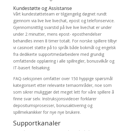
Kundestøtte og Assistanse
Vårt kundestøtteteam er tilgjengelig døgnet rundt
gjennom via live live livechat, epost og telefonservice.
Gjennomsnittlig svarstid på live live livechat er under
under 2 minutter, mens epost- eposthendelser
behandles innen 8 timer totalt. For norske spillere tilbyr
vi casinoet støtte på to språk både bokmål og engelsk
fra dedikerte supportmedarbeidere med grundig
omfattende opplæring i alle spillregler, bonusvilkår og
IT-basert feilsøking.
FAQ-seksjonen omfatter over 150 hyppige spørsmål
kategorisert etter relevante temaområder, noe som
som sikrer muliggjør det meget lett for våre spillere å
finne svar selv. Instruksjonsvideoer forklarer
depositumsprosesser, bonusaktivering og
spillmekanikker for nye nye brukere.
Supportkanaler