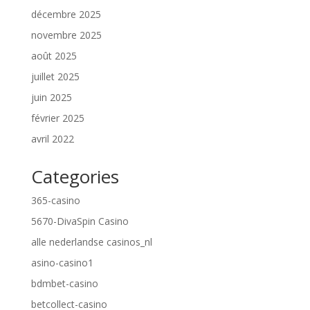
décembre 2025
novembre 2025
août 2025
juillet 2025
juin 2025
février 2025
avril 2022
Categories
365-casino
5670-DivaSpin Casino
alle nederlandse casinos_nl
asino-casino1
bdmbet-casino
betcollect-casino