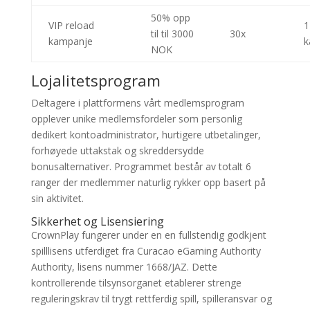
50% opp
VIP reload
1
til til 3000
30x
kampanje
k
NOK
Lojalitetsprogram
Deltagere i plattformens vårt medlemsprogram
opplever unike medlemsfordeler som personlig
dedikert kontoadministrator, hurtigere utbetalinger,
forhøyede uttakstak og skreddersydde
bonusalternativer. Programmet består av totalt 6
ranger der medlemmer naturlig rykker opp basert på
sin aktivitet.
Sikkerhet og Lisensiering
CrownPlay fungerer under en en fullstendig godkjent
spilllisens utferdiget fra Curacao eGaming Authority
Authority, lisens nummer 1668/JAZ. Dette
kontrollerende tilsynsorganet etablerer strenge
reguleringskrav til trygt rettferdig spill, spilleransvar og