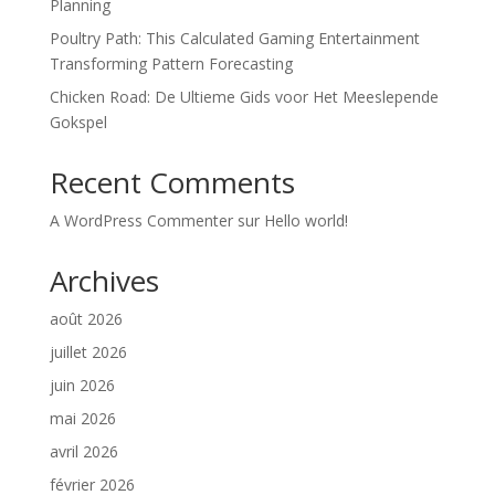
Planning
Poultry Path: This Calculated Gaming Entertainment
Transforming Pattern Forecasting
Chicken Road: De Ultieme Gids voor Het Meeslepende
Gokspel
Recent Comments
A WordPress Commenter
sur
Hello world!
Archives
août 2026
juillet 2026
juin 2026
mai 2026
avril 2026
février 2026