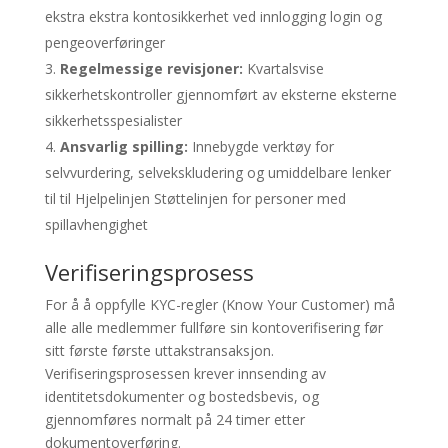
ekstra ekstra kontosikkerhet ved innlogging login og
pengeoverføringer
Regelmessige revisjoner:
Kvartalsvise
sikkerhetskontroller gjennomført av eksterne eksterne
sikkerhetsspesialister
Ansvarlig spilling:
Innebygde verktøy for
selvvurdering, selvekskludering og umiddelbare lenker
til til Hjelpelinjen Støttelinjen for personer med
spillavhengighet
Verifiseringsprosess
For å å oppfylle KYC-regler (Know Your Customer) må
alle alle medlemmer fullføre sin kontoverifisering før
sitt første første uttakstransaksjon.
Verifiseringsprosessen krever innsending av
identitetsdokumenter og bostedsbevis, og
gjennomføres normalt på 24 timer etter
dokumentoverføring.