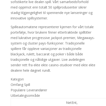
sofistikerte live dealer-spill. Vårt samarbeidsforhold
med oppimot enn totalt 50 spillprodusenter sikrer
stadig tilgjengelighet til spennende nye lanseringer og
innovative spillsystemer.
Spilleautomatene representerer kjernen for vårt totale
portefølje, hvor brukere finner ettertraktede spilltitler
med lukrative progressive jackpot-premier, Megaways-
system og cluster pays-funksjoner. Tradisjonelle
spillere får oppleve variasjoner av tradisjonelle
blackjack, rulett, baccarat og poker i både både
tradisjonelle og nåtidige utgaver. Live avdelingen
sender rett fra ekte ekte casino-studioer med ekte ekte
dealere hele døgnet rundt.
Kategori
Omfang Spill
Populære Leverandører
Utbetalingsområde
NetEnt,