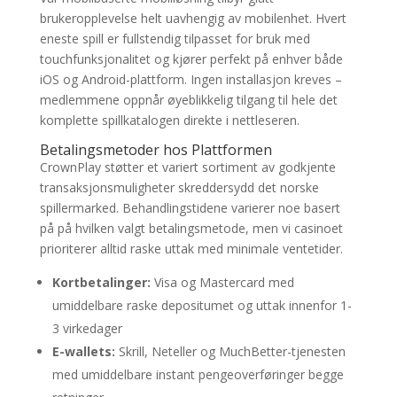
brukeropplevelse helt uavhengig av mobilenhet. Hvert
eneste spill er fullstendig tilpasset for bruk med
touchfunksjonalitet og kjører perfekt på enhver både
iOS og Android-plattform. Ingen installasjon kreves –
medlemmene oppnår øyeblikkelig tilgang til hele det
komplette spillkatalogen direkte i nettleseren.
Betalingsmetoder hos Plattformen
CrownPlay støtter et variert sortiment av godkjente
transaksjonsmuligheter skreddersydd det norske
spillermarked. Behandlingstidene varierer noe basert
på på hvilken valgt betalingsmetode, men vi casinoet
prioriterer alltid raske uttak med minimale ventetider.
Kortbetalinger:
Visa og Mastercard med
umiddelbare raske depositumet og uttak innenfor 1-
3 virkedager
E-wallets:
Skrill, Neteller og MuchBetter-tjenesten
med umiddelbare instant pengeoverføringer begge