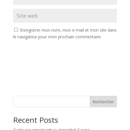
Enregistrer mon nom, mon e-mail et mon site dans
le navigateur pour mon prochain commentaire.
Rechercher
Recent Posts
Guida per principianti su Amonbet Casino