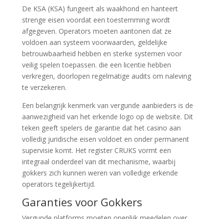
De KSA (KSA) fungeert als waakhond en hanteert
strenge eisen voordat een toestemming wordt
afgegeven. Operators moeten aantonen dat ze
voldoen aan systeem voorwaarden, geldelijke
betrouwbaarheid hebben en sterke systemen voor
veilig spelen toepassen. die een licentie hebben
verkregen, doorlopen regelmatige audits om naleving
te verzekeren.
Een belangrijk kenmerk van vergunde aanbieders is de
aanwezigheid van het erkende logo op de website. Dit
teken geeft spelers de garantie dat het casino aan
volledig juridische eisen voldoet en onder permanent
supervisie komt. Het register CRUKS vormt een
integraal onderdeel van dit mechanisme, waarbij
gokkers zich kunnen weren van volledige erkende
operators tegelijkertijd.
Garanties voor Gokkers
Vergunde platforms moeten openlijk meedelen over