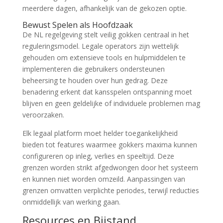
meerdere dagen, afhankelijk van de gekozen optie.
Bewust Spelen als Hoofdzaak
De NL regelgeving stelt veilig gokken centraal in het
reguleringsmodel. Legale operators zijn wettelijk
gehouden om extensieve tools en hulpmiddelen te
implementeren die gebruikers ondersteunen
beheersing te houden over hun gedrag. Deze
benadering erkent dat kansspelen ontspanning moet
blijven en geen geldelijke of individuele problemen mag
veroorzaken.
Elk legaal platform moet helder toegankelijkheid
bieden tot features waarmee gokkers maxima kunnen
configureren op inleg, verlies en speeltijd. Deze
grenzen worden strikt afgedwongen door het systeem
en kunnen niet worden omzeild. Aanpassingen van
grenzen omvatten verplichte periodes, terwijl reducties
onmiddellijk van werking gaan.
Resources en Bijstand