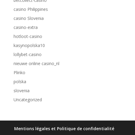
betcollect-casino
casino Philippines
casino Slovenia
casino-extra
hotloot-casino
kasynopolska10
lollybet-casino
nieuwe online casino_nl
Plinko
polska
slovenia
Uncategorized
Mentions légales et Politique de confidentialité