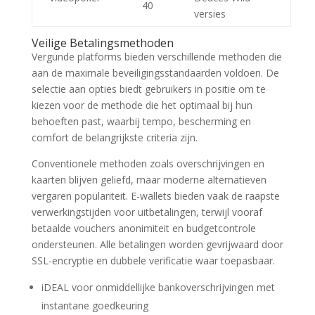
40
versies
Veilige Betalingsmethoden
Vergunde platforms bieden verschillende methoden die
aan de maximale beveiligingsstandaarden voldoen. De
selectie aan opties biedt gebruikers in positie om te
kiezen voor de methode die het optimaal bij hun
behoeften past, waarbij tempo, bescherming en
comfort de belangrijkste criteria zijn.
Conventionele methoden zoals overschrijvingen en
kaarten blijven geliefd, maar moderne alternatieven
vergaren populariteit. E-wallets bieden vaak de raapste
verwerkingstijden voor uitbetalingen, terwijl vooraf
betaalde vouchers anonimiteit en budgetcontrole
ondersteunen. Alle betalingen worden gevrijwaard door
SSL-encryptie en dubbele verificatie waar toepasbaar.
iDEAL voor onmiddellijke bankoverschrijvingen met
instantane goedkeuring