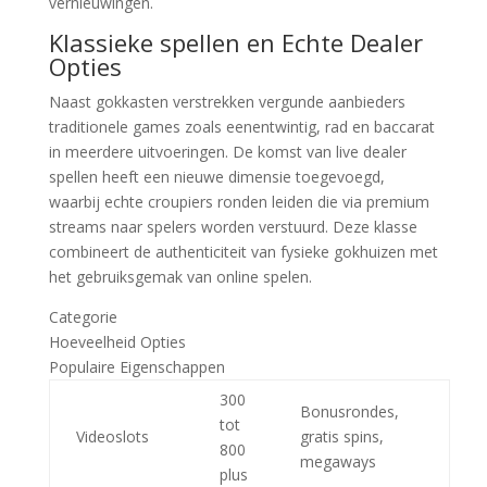
vernieuwingen.
Klassieke spellen en Echte Dealer
Opties
Naast gokkasten verstrekken vergunde aanbieders
traditionele games zoals eenentwintig, rad en baccarat
in meerdere uitvoeringen. De komst van live dealer
spellen heeft een nieuwe dimensie toegevoegd,
waarbij echte croupiers ronden leiden die via premium
streams naar spelers worden verstuurd. Deze klasse
combineert de authenticiteit van fysieke gokhuizen met
het gebruiksgemak van online spelen.
Categorie
Hoeveelheid Opties
Populaire Eigenschappen
300
Bonusrondes,
tot
Videoslots
gratis spins,
800
megaways
plus