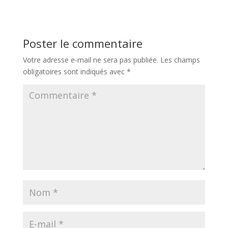
Poster le commentaire
Votre adresse e-mail ne sera pas publiée.
Les champs
obligatoires sont indiqués avec
*