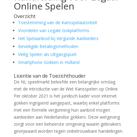
Online Spelen
Overzicht
Toestemming van de Kansspelautoriteit
Voordelen van Legale Gokplatforms
Het Spelaanbod bij Vergunde Aanbieders
Beveiligde Betalingsmethoden
Veilig Spelen als Uitgangspunt
Smartphone Gokken in Holland
Licentie van de Toezichthouder
De NL speelmarkt beleefde een belangrijke omslag
met de introductie van de Wet Kansspelen op Online.
Per oktober 2021 is het juridisch kader voor internet
gokken ingrijpend aangepast, waarbij enkel platforms
met een formele vergunning hun aanbod mogen
aanbieden aan Nederlandse gokkers. Deze wetgeving
zorgt voor een beheerste omgeving waarin gebruikers
gevrijwaard worden tegen onbetrouwbare handelingen.