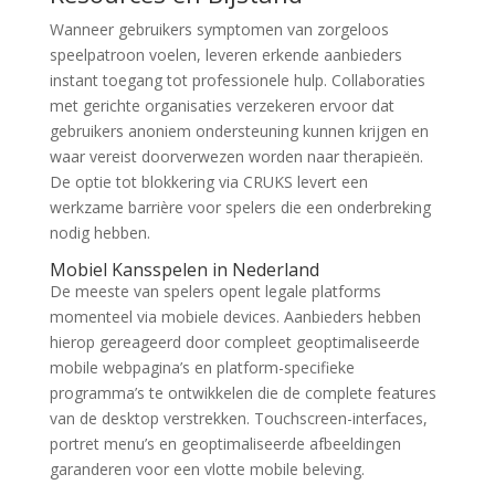
Wanneer gebruikers symptomen van zorgeloos
speelpatroon voelen, leveren erkende aanbieders
instant toegang tot professionele hulp. Collaboraties
met gerichte organisaties verzekeren ervoor dat
gebruikers anoniem ondersteuning kunnen krijgen en
waar vereist doorverwezen worden naar therapieën.
De optie tot blokkering via CRUKS levert een
werkzame barrière voor spelers die een onderbreking
nodig hebben.
Mobiel Kansspelen in Nederland
De meeste van spelers opent legale platforms
momenteel via mobiele devices. Aanbieders hebben
hierop gereageerd door compleet geoptimaliseerde
mobile webpagina’s en platform-specifieke
programma’s te ontwikkelen die de complete features
van de desktop verstrekken. Touchscreen-interfaces,
portret menu’s en geoptimaliseerde afbeeldingen
garanderen voor een vlotte mobile beleving.