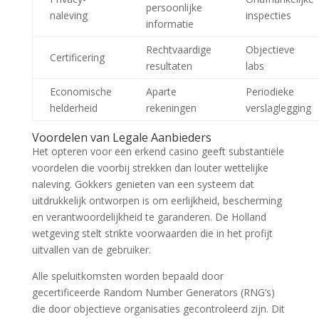
persoonlijke
naleving
inspecties
informatie
Rechtvaardige
Objectieve
Certificering
resultaten
labs
Economische
Aparte
Periodieke
helderheid
rekeningen
verslaglegging
Voordelen van Legale Aanbieders
Het opteren voor een erkend casino geeft substantiële
voordelen die voorbij strekken dan louter wettelijke
naleving. Gokkers genieten van een systeem dat
uitdrukkelijk ontworpen is om eerlijkheid, bescherming
en verantwoordelijkheid te garanderen. De Holland
wetgeving stelt strikte voorwaarden die in het profijt
uitvallen van de gebruiker.
Alle speluitkomsten worden bepaald door
gecertificeerde Random Number Generators (RNG’s)
die door objectieve organisaties gecontroleerd zijn. Dit