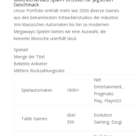
Geschmack
Unser Portfolio enthält mehr wie 2500 diverse Games
aus den bekanntesten Entwicklerstudios der Industrie.
Von klassischen Automaten bis hin zu modernen
Megaways-Spielen bieten wir eine Auswahl, die
keinerlei Wünsche unerfüllt lässt.
Spielart
Menge der Titel
Beliebte Anbieter
Mittlere Rückzahlungsrate
Net
Entertainment,
Spielautomaten
1800+
Pragmatic
Play, PlaynGO
über
Evolution
Table Games
350
Gaming, Ezugi