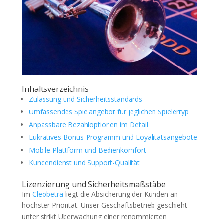
Inhaltsverzeichnis
Zulassung und Sicherheitsstandards
Umfassendes Spielangebot für jeglichen Spielertyp
Anpassbare Bezahloptionen im Detail
Lukratives Bonus-Programm und Loyalitätsangebote
Mobile Plattform und Bedienkomfort
Kundendienst und Support-Qualität
Lizenzierung und Sicherheitsmaßstäbe
Im
Cleobetra
liegt die Absicherung der Kunden an
höchster Priorität. Unser Geschäftsbetrieb geschieht
unter strikt Überwachung einer renommierten