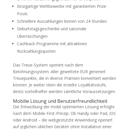
Einzigartige Wettbewerbe mit garantierten Prize-
Pools
Schnellere Auszahlungen binnen von 24 Stunden
Geburtstagsgeschenke und saisonale
Überraschungen
Cashback-Programme mit attraktiven
Rückzahlungsquoten
Das Treue-System operiert nach dem
Belohnungssystem: Aller gewettete EUR generiert
Treuepunkte, die in diverse Prämien konvertiert werden
können. Je weiter oben die erzielte Loyalitätsstufe,
desto vorteilhafter werden sämtliche Voraussetzungen.
Mobilie Lösung und Benutzerfreundlichkeit
Die Entwicklung der mobil optimierten Lösung erfolgte
nach dem Mobile-First-Prinzip. Ob Handy oder Pad, iOS
oder Android – die webgestützte Anwendung operiert
auf jeglichen üblichen Geräten ohne Installation einer