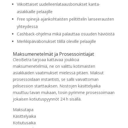
Viikoittaiset uudelleenlataausbonukset kanta-
asiakkaille pelaajille
Free spinejä ajankohtaisten pelitittelin lanseerausten
yhteydessä
Cashback-ohjelma mikä palauttaa osuuden häviöistä
Merkkipäiväbonukset tilillä oleville pelaajille
Maksumenetelmät ja Prosessointiajat
CleoBetra tarjoaa kattavaa joukkoa
maksumenetelmiä, ne on valittu kotimaisten
asiakkaiden vaatimukset mielessä pitäen. Maksut
prosessoidaan instantisti, se sallii vaivattoman
pelisession starttauksen. Nostojen käsittelyaika
muuttuu tavan mukaan, tosin pyrimme prosessoimaan
jokaisen kotiutuspyynnöt 24 h sisällä.
Maksutapa
Käsittelyaika
Kotiutusaika