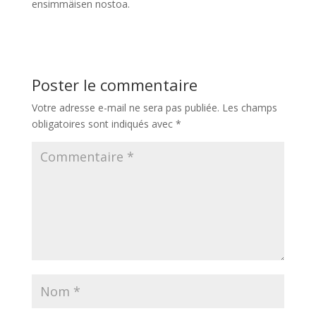
ensimmäisen nostoa.
Poster le commentaire
Votre adresse e-mail ne sera pas publiée.
Les champs
obligatoires sont indiqués avec
*