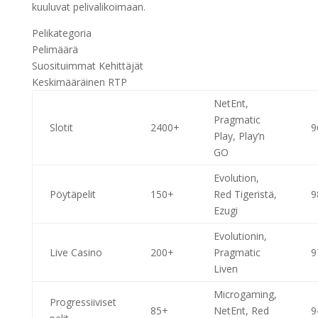
kuuluvat pelivalikoimaan.
Pelikategoria
Pelimäärä
Suosituimmat Kehittäjät
Keskimääräinen RTP
NetEnt,
Pragmatic
Slotit
2400+
9
Play, Play’n
GO
Evolution,
Pöytäpelit
150+
Red Tigeristä,
9
Ezugi
Evolutionin,
Live Casino
200+
Pragmatic
9
Liven
Microgaming,
Progressiiviset
85+
NetEnt, Red
9