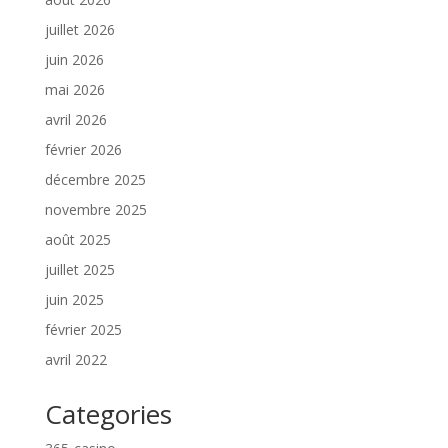
juillet 2026
juin 2026
mai 2026
avril 2026
février 2026
décembre 2025
novembre 2025
août 2025
juillet 2025
juin 2025
février 2025
avril 2022
Categories