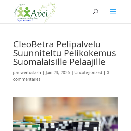
CleoBetra Pelipalvelu –
Suunniteltu Pelikokemus
Suomalaisille Pelaajille
par
wertuslash
|
Juin 23, 2026
|
Uncategorized
|
0
commentaires