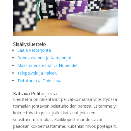
Sisällysluettelo
Laaja Pelitarjonta
Bonusrakenne ja Kampanjat
Maksumenetelmät ja Nopeudet
Tukipalvelu ja Palvelu
Tietoturva ja Toimilupa
Kattava Pelitarjonta
CleoBetra on rakentanut pelivalikoimansa yhteistyössä
toimialan johtavien pelistudioiden parissa. Esitämme yli
kolme tuhatta peliä, jotka kattavat jokaisen
suosituimmat luokat. Kolikkopelit muodostavat
pääosan kokoelmastamme, kuitenkin myös pöytäpelit,