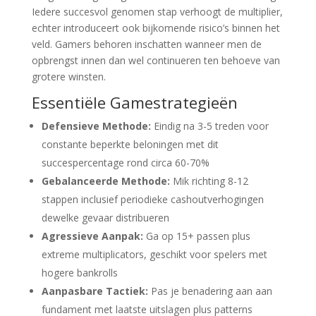
Iedere succesvol genomen stap verhoogt de multiplier,
echter introduceert ook bijkomende risico’s binnen het
veld. Gamers behoren inschatten wanneer men de
opbrengst innen dan wel continueren ten behoeve van
grotere winsten.
Essentiële Gamestrategieën
Defensieve Methode:
Eindig na 3-5 treden voor
constante beperkte beloningen met dit
succespercentage rond circa 60-70%
Gebalanceerde Methode:
Mik richting 8-12
stappen inclusief periodieke cashoutverhogingen
dewelke gevaar distribueren
Agressieve Aanpak:
Ga op 15+ passen plus
extreme multiplicators, geschikt voor spelers met
hogere bankrolls
Aanpasbare Tactiek:
Pas je benadering aan aan
fundament met laatste uitslagen plus patterns