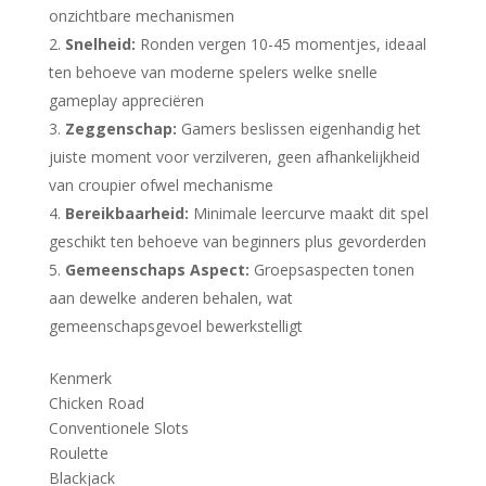
onzichtbare mechanismen
Snelheid:
Ronden vergen 10-45 momentjes, ideaal
ten behoeve van moderne spelers welke snelle
gameplay appreciëren
Zeggenschap:
Gamers beslissen eigenhandig het
juiste moment voor verzilveren, geen afhankelijkheid
van croupier ofwel mechanisme
Bereikbaarheid:
Minimale leercurve maakt dit spel
geschikt ten behoeve van beginners plus gevorderden
Gemeenschaps Aspect:
Groepsaspecten tonen
aan dewelke anderen behalen, wat
gemeenschapsgevoel bewerkstelligt
Kenmerk
Chicken Road
Conventionele Slots
Roulette
Blackjack