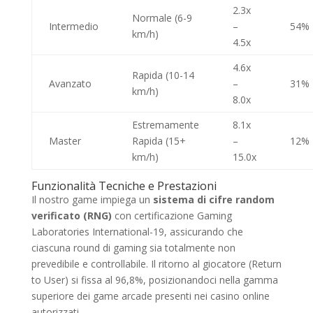
2.3x
Normale (6-9
Intermedio
–
54%
km/h)
4.5x
4.6x
Rapida (10-14
Avanzato
–
31%
km/h)
8.0x
Estremamente
8.1x
Master
Rapida (15+
–
12%
km/h)
15.0x
Funzionalità Tecniche e Prestazioni
Il nostro game impiega un
sistema di cifre random
verificato (RNG)
con certificazione Gaming
Laboratories International-19, assicurando che
ciascuna round di gaming sia totalmente non
prevedibile e controllabile. Il ritorno al giocatore (Return
to User) si fissa al 96,8%, posizionandoci nella gamma
superiore dei game arcade presenti nei casino online
autorizzati.