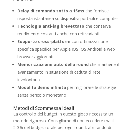
Delay di comando sotto a 15ms
che fornisce
risposta istantanea su dispositivi portatili e computer
Tecnologia anti-lag brevettato
che conserva
rendimento costanti anche con reti variabili
Supporto cross-platform
con ottimizzazione
specifica specifica per Apple iOS, OS Android e web
browser aggiornati
Memorizzazione auto della round
che mantiene il
avanzamento in situazione di caduta di rete
involontaria
Modalità demo infinita
per migliorare le strategie
senza pericolo monetario
Metodi di Scommessa Ideali
La controllo del budget in questo gioco necessita un
metodo rigoroso. Consigliamo di non eccedere mai il
2-3% del budget totale per ogni round, abilitando di