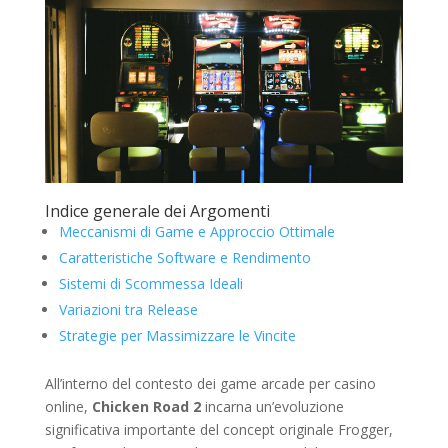
Indice generale dei Argomenti
Meccanismi di Game e Approccio Ottimale
Caratteristiche Software e Rendimento
Sistemi di Scommessa Ideali
Variazioni tra Release
Strategie per Massimizzare le Vincite
All’interno del contesto dei game arcade per casino
online,
Chicken Road 2
incarna un’evoluzione
significativa importante del concept originale Frogger,