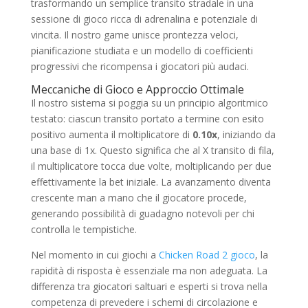
trasformando un semplice transito stradale in una
sessione di gioco ricca di adrenalina e potenziale di
vincita. Il nostro game unisce prontezza veloci,
pianificazione studiata e un modello di coefficienti
progressivi che ricompensa i giocatori più audaci.
Meccaniche di Gioco e Approccio Ottimale
Il nostro sistema si poggia su un principio algoritmico
testato: ciascun transito portato a termine con esito
positivo aumenta il moltiplicatore di
0.10x
, iniziando da
una base di 1x. Questo significa che al X transito di fila,
il multiplicatore tocca due volte, moltiplicando per due
effettivamente la bet iniziale. La avanzamento diventa
crescente man a mano che il giocatore procede,
generando possibilità di guadagno notevoli per chi
controlla le tempistiche.
Nel momento in cui giochi a
Chicken Road 2 gioco
, la
rapidità di risposta è essenziale ma non adeguata. La
differenza tra giocatori saltuari e esperti si trova nella
competenza di prevedere i schemi di circolazione e