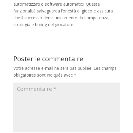
automatizzati o software automatici. Questa
funzionalità salvaguarda l’onestà di gioco e assicura
che il successo derivi unicamente da competenza,
strategia e timing del giocatore.
Poster le commentaire
Votre adresse e-mail ne sera pas publiée.
Les champs
obligatoires sont indiqués avec
*