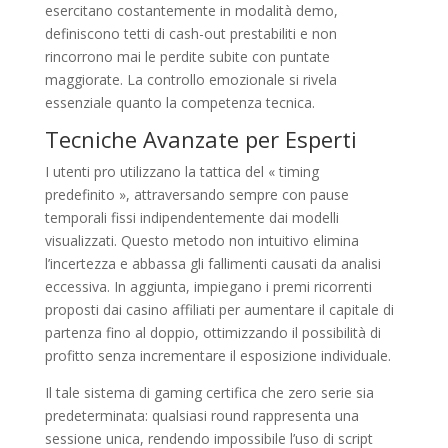
esercitano costantemente in modalità demo,
definiscono tetti di cash-out prestabiliti e non
rincorrono mai le perdite subite con puntate
maggiorate. La controllo emozionale si rivela
essenziale quanto la competenza tecnica.
Tecniche Avanzate per Esperti
I utenti pro utilizzano la tattica del « timing
predefinito », attraversando sempre con pause
temporali fissi indipendentemente dai modelli
visualizzati. Questo metodo non intuitivo elimina
l’incertezza e abbassa gli fallimenti causati da analisi
eccessiva. In aggiunta, impiegano i premi ricorrenti
proposti dai casino affiliati per aumentare il capitale di
partenza fino al doppio, ottimizzando il possibilità di
profitto senza incrementare il esposizione individuale.
Il tale sistema di gaming certifica che zero serie sia
predeterminata: qualsiasi round rappresenta una
sessione unica, rendendo impossibile l’uso di script