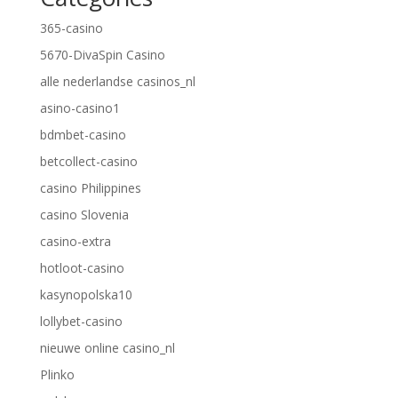
365-casino
5670-DivaSpin Casino
alle nederlandse casinos_nl
asino-casino1
bdmbet-casino
betcollect-casino
casino Philippines
casino Slovenia
casino-extra
hotloot-casino
kasynopolska10
lollybet-casino
nieuwe online casino_nl
Plinko