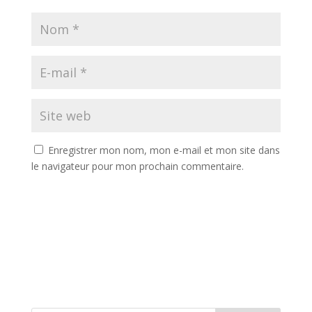
Enregistrer mon nom, mon e-mail et mon site dans
le navigateur pour mon prochain commentaire.