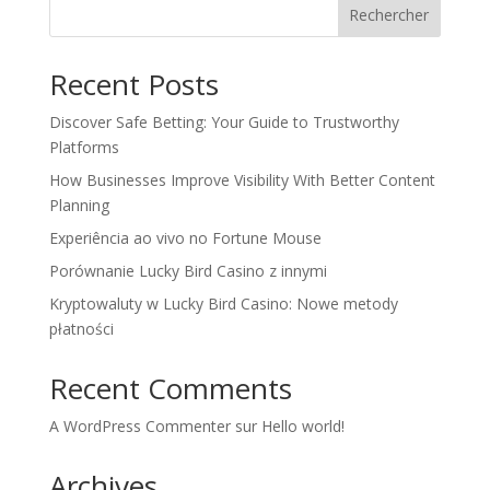
Rechercher
Recent Posts
Discover Safe Betting: Your Guide to Trustworthy
Platforms
How Businesses Improve Visibility With Better Content
Planning
Experiência ao vivo no Fortune Mouse
Porównanie Lucky Bird Casino z innymi
Kryptowaluty w Lucky Bird Casino: Nowe metody
płatności
Recent Comments
A WordPress Commenter
sur
Hello world!
Archives