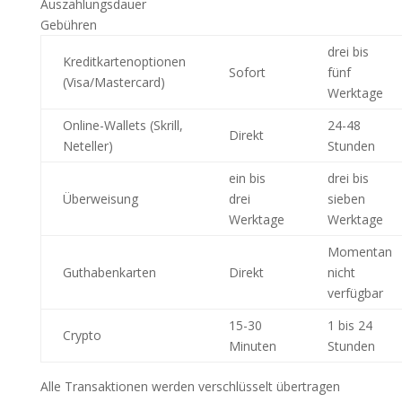
Auszahlungsdauer
Gebühren
drei bis
Kreditkartenoptionen
Sofort
fünf
(Visa/Mastercard)
Werktage
Online-Wallets (Skrill,
24-48
Direkt
Neteller)
Stunden
ein bis
drei bis
Überweisung
drei
sieben
Werktage
Werktage
Momentan
Guthabenkarten
Direkt
nicht
verfügbar
15-30
1 bis 24
Crypto
Minuten
Stunden
Alle Transaktionen werden verschlüsselt übertragen