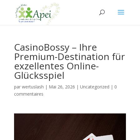
CasinoBossy – Ihre
Premium-Destination für
exzellentes Online-
Glücksspiel
par
wertuslash
|
Mai 26, 2026
|
Uncategorized
|
0
commentaires