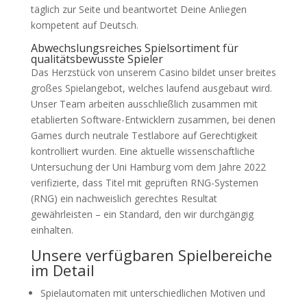
täglich zur Seite und beantwortet Deine Anliegen
kompetent auf Deutsch.
Abwechslungsreiches Spielsortiment für
qualitätsbewusste Spieler
Das Herzstück von unserem Casino bildet unser breites
großes Spielangebot, welches laufend ausgebaut wird.
Unser Team arbeiten ausschließlich zusammen mit
etablierten Software-Entwicklern zusammen, bei denen
Games durch neutrale Testlabore auf Gerechtigkeit
kontrolliert wurden. Eine aktuelle wissenschaftliche
Untersuchung der Uni Hamburg vom dem Jahre 2022
verifizierte, dass Titel mit geprüften RNG-Systemen
(RNG) ein nachweislich gerechtes Resultat
gewährleisten – ein Standard, den wir durchgängig
einhalten.
Unsere verfügbaren Spielbereiche
im Detail
Spielautomaten mit unterschiedlichen Motiven und