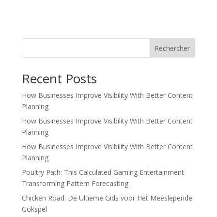
Rechercher
Recent Posts
How Businesses Improve Visibility With Better Content
Planning
How Businesses Improve Visibility With Better Content
Planning
How Businesses Improve Visibility With Better Content
Planning
Poultry Path: This Calculated Gaming Entertainment
Transforming Pattern Forecasting
Chicken Road: De Ultieme Gids voor Het Meeslepende
Gokspel