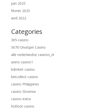
juin 2025
février 2025
avril 2022
Categories
365-casino
5670-DivaSpin Casino
alle nederlandse casinos_nl
asino-casino1
bdmbet-casino
betcollect-casino
casino Philippines
casino Slovenia
casino-extra
hotloot-casino