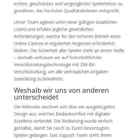
echtes, geschütztes und vergnügliches Spielerlebnis zu
gewähren, das höchsten Qualitätskriterien entspricht.
Unser Team agieren unter einer gültigen staatlichen
Lizenz und erfüllen jegliche gesetzlichen
Anforderungen, welche für den sicheren Betrieb eines
Online-Casinos in regulierten Regionen erforderlich
bleiben. Die Sicherheit aller Spieler steht an erster Stelle
– deshalb vertrauen wir auf fortschrittlichste
Verschlüsselungstechnologie mit 256-Bit-
Verschlüsselung, um alle vertraulichen Angaben
zuverlässig zu bewahren.
Weshalb wir uns von anderen
unterscheidet
Die Webseite zeichnet sich über ein ausgeklügeltes
Design aus, welches Bedienkomfort mit digitaler
Exzellenz verbindet. Die Bedienung wurde einfach
gestaltet, damit Sie rasch zu Euren bevorzugten
Spielen gelangen. Das Support-Team steht Ihnen