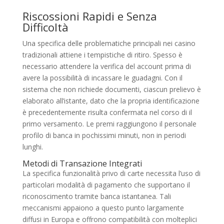
Riscossioni Rapidi e Senza
Difficoltà
Una specifica delle problematiche principali nei casino
tradizionali attiene i tempistiche di ritiro. Spesso è
necessario attendere la verifica del account prima di
avere la possibilità di incassare le guadagni. Con il
sistema che non richiede documenti, ciascun prelievo è
elaborato all’istante, dato che la propria identificazione
è precedentemente risulta confermata nel corso di il
primo versamento. Le premi raggiungono il personale
profilo di banca in pochissimi minuti, non in periodi
lunghi.
Metodi di Transazione Integrati
La specifica funzionalità privo di carte necessita l’uso di
particolari modalità di pagamento che supportano il
riconoscimento tramite banca istantanea. Tali
meccanismi appaiono a questo punto largamente
diffusi in Europa e offrono compatibilità con molteplici