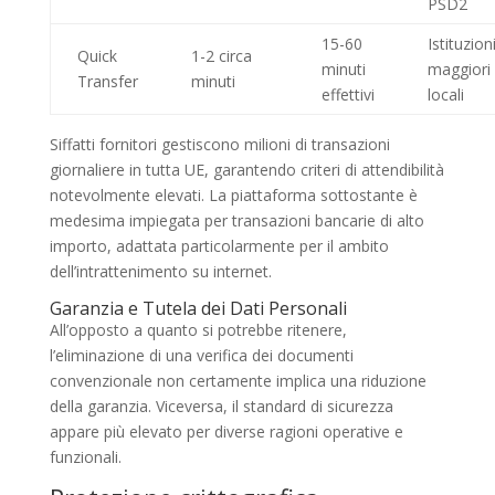
PSD2
15-60
Istituzion
Quick
1-2 circa
minuti
maggiori
Transfer
minuti
effettivi
locali
Siffatti fornitori gestiscono milioni di transazioni
giornaliere in tutta UE, garantendo criteri di attendibilità
notevolmente elevati. La piattaforma sottostante è
medesima impiegata per transazioni bancarie di alto
importo, adattata particolarmente per il ambito
dell’intrattenimento su internet.
Garanzia e Tutela dei Dati Personali
All’opposto a quanto si potrebbe ritenere,
l’eliminazione di una verifica dei documenti
convenzionale non certamente implica una riduzione
della garanzia. Viceversa, il standard di sicurezza
appare più elevato per diverse ragioni operative e
funzionali.