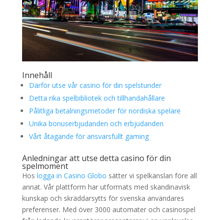
Innehåll
Därför utse vår casino för din spelstunder
Detta rika spelbibliotek och tillhandahållare
Pålitliga betalningsmetoder för nordiska spelare
Unika bonuserbjudanden och erbjudanden
Vårt åtagande för ansvarsfullt gaming
Anledningar att utse detta casino för din
spelmoment
Hos
logga in Casino Globo
sätter vi spelkänslan före all
annat. Vår plattform har utformats med skandinavisk
kunskap och skräddarsytts för svenska användares
preferenser. Med över 3000 automater och casinospel