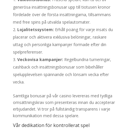
generösa insättningsbonusar upp till tiotusen kronor
fördelade över de första insättningarna, tillsammans
med free spins på utvalda spelautomater.
Lojalitetssystem:
Erhåll poäng för varje insats du
placerar och aktivera exklusiva belöningar, raskare
uttag och personliga kampanjer formade efter din
spelpreferenser.
Veckovisa kampanjer:
Regelbundna turneringar,
cashback och insättningsbonusar som bibehåller
spelupplevelsen spännande och lönsam vecka efter
vecka.
Samtliga bonusar på vår casino levereras med tydliga
omsättningskrav som presenteras innan du accepterar
erbjudandet. Vi tror på fullständig transparens i varje
kommunikation med dessa spelare.
Vår dedikation för kontrollerat spel