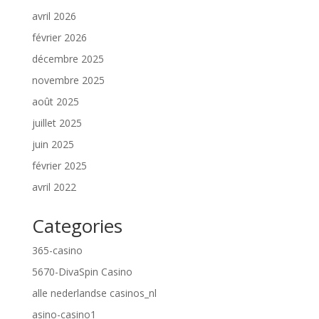
avril 2026
février 2026
décembre 2025
novembre 2025
août 2025
juillet 2025
juin 2025
février 2025
avril 2022
Categories
365-casino
5670-DivaSpin Casino
alle nederlandse casinos_nl
asino-casino1