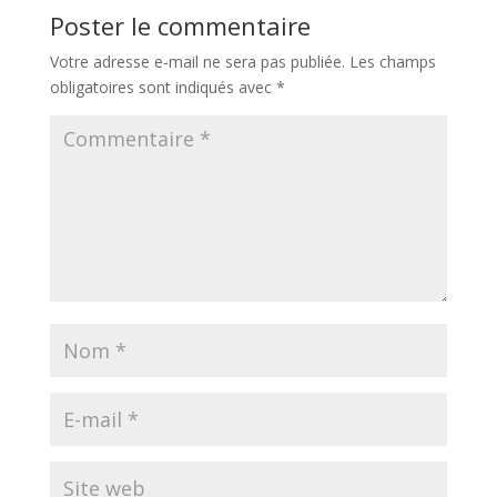
Poster le commentaire
Votre adresse e-mail ne sera pas publiée.
Les champs
obligatoires sont indiqués avec
*