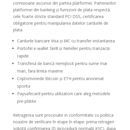
comisioane ascunse din partea platformei. Partenerilor
platformei din banking și furnizorii de plata respectă
cele foarte stricte standard PCI DSS, certificarea
obligatorie pentru manipularea datelor cardurile de
plata.
Cardurile bancare Visa și MC cu transfer instantanea
Portofel e-wallet Skrill și Neteller pentru tranzacții
rapide
Transferul de bancă nemijlocit pentru sume mai
mari, fara limita maxime
Criptomonede Bitcoin și ETH pentru anonimat
sporita
Paysafecard pentru utilizatorii care aleg metodele
pre-plătite
Retragerea sunt procesate in conformitate cu politica
noastre de verificare în etape în etape: prima retrageri
solicită confirmarea ID (procedură normală KYC), dupa