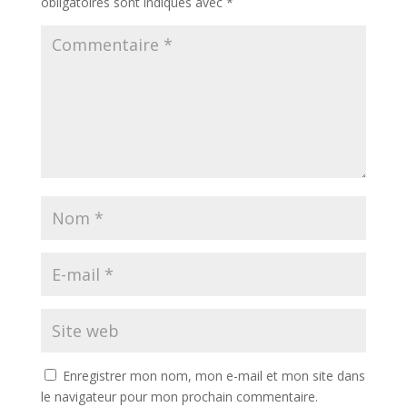
obligatoires sont indiqués avec
*
Enregistrer mon nom, mon e-mail et mon site dans
le navigateur pour mon prochain commentaire.