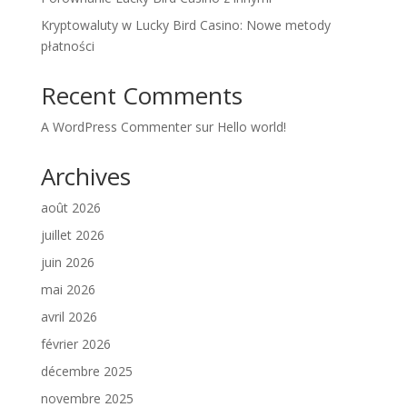
Kryptowaluty w Lucky Bird Casino: Nowe metody
płatności
Recent Comments
A WordPress Commenter
sur
Hello world!
Archives
août 2026
juillet 2026
juin 2026
mai 2026
avril 2026
février 2026
décembre 2025
novembre 2025