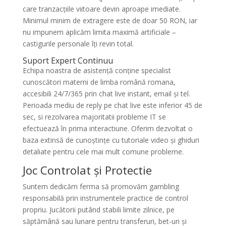
care tranzacțiile viitoare devin aproape imediate.
Minimul minim de extragere este de doar 50 RON, iar
nu impunem aplicăm limita maximă artificiale –
castigurile personale îți revin total.
Suport Expert Continuu
Echipa noastra de asistență conține specialist
cunoscători materni de limba română romana,
accesibili 24/7/365 prin chat live instant, email și tel.
Perioada mediu de reply pe chat live este inferior 45 de
sec, si rezolvarea majoritatii probleme IT se
efectuează în prima interactiune. Oferim dezvoltat o
baza extinsă de cunoștințe cu tutoriale video și ghiduri
detaliate pentru cele mai mult comune probleme.
Joc Controlat și Protectie
Suntem dedicăm ferma să promovăm gambling
responsabilă prin instrumentele practice de control
propriu. Jucătorii putând stabili limite zilnice, pe
săptămână sau lunare pentru transferuri, bet-uri și