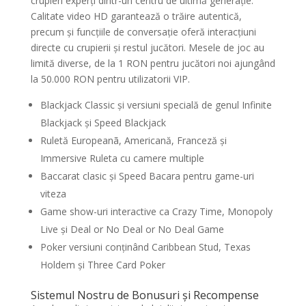
crupieri experți dintr-un centru de ultimă generație.
Calitate video HD garantează o trăire autentică,
precum și funcțiile de conversație oferă interacțiuni
directe cu crupierii și restul jucători. Mesele de joc au
limită diverse, de la 1 RON pentru jucători noi ajungând
la 50.000 RON pentru utilizatorii VIP.
Blackjack Classic și versiuni specială de genul Infinite
Blackjack și Speed Blackjack
Ruletă Europeanã, Americană, Franceză și
Immersive Ruleta cu camere multiple
Baccarat clasic și Speed Bacara pentru game-uri
viteza
Game show-uri interactive ca Crazy Time, Monopoly
Live și Deal or No Deal or No Deal Game
Poker versiuni conținând Caribbean Stud, Texas
Holdem și Three Card Poker
Sistemul Nostru de Bonusuri și Recompense