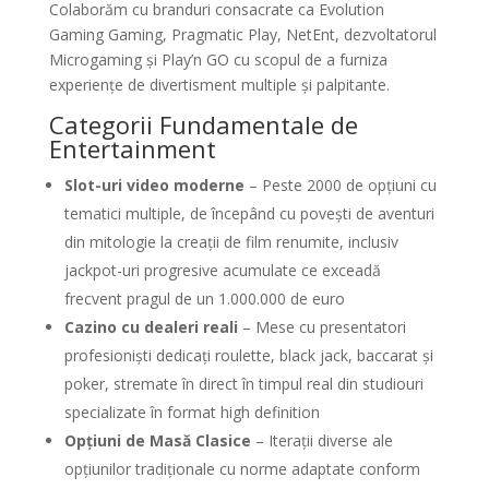
Colaborăm cu branduri consacrate ca Evolution
Gaming Gaming, Pragmatic Play, NetEnt, dezvoltatorul
Microgaming și Play’n GO cu scopul de a furniza
experiențe de divertisment multiple și palpitante.
Categorii Fundamentale de
Entertainment
Slot-uri video moderne
– Peste 2000 de opțiuni cu
tematici multiple, de începând cu povești de aventuri
din mitologie la creații de film renumite, inclusiv
jackpot-uri progresive acumulate ce exceadă
frecvent pragul de un 1.000.000 de euro
Cazino cu dealeri reali
– Mese cu presentatori
profesioniști dedicați roulette, black jack, baccarat și
poker, stremate în direct în timpul real din studiouri
specializate în format high definition
Opțiuni de Masă Clasice
– Iterații diverse ale
opțiunilor tradiționale cu norme adaptate conform