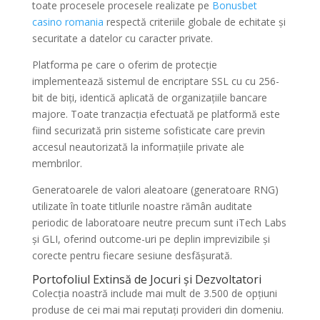
toate procesele procesele realizate pe
Bonusbet
casino romania
respectă criteriile globale de echitate și
securitate a datelor cu caracter private.
Platforma pe care o oferim de protecție
implementează sistemul de encriptare SSL cu cu 256-
bit de biți, identică aplicată de organizațiile bancare
majore. Toate tranzacția efectuată pe platformă este
fiind securizată prin sisteme sofisticate care previn
accesul neautorizată la informațiile private ale
membrilor.
Generatoarele de valori aleatoare (generatoare RNG)
utilizate în toate titlurile noastre rămân auditate
periodic de laboratoare neutre precum sunt iTech Labs
și GLI, oferind outcome-uri pe deplin imprevizibile și
corecte pentru fiecare sesiune desfășurată.
Portofoliul Extinsă de Jocuri și Dezvoltatori
Colecția noastră include mai mult de 3.500 de opțiuni
produse de cei mai mai reputați provideri din domeniu.