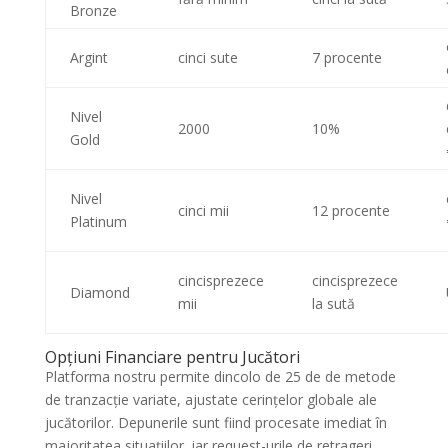
Bronze
Argint
cinci sute
7 procente
Nivel
2000
10%
Gold
Nivel
cinci mii
12 procente
Platinum
cincisprezece
cincisprezece
Diamond
mii
la sută
Opțiuni Financiare pentru Jucători
Platforma nostru permite dincolo de 25 de de metode
de tranzacție variate, ajustate cerințelor globale ale
jucătorilor. Depunerile sunt fiind procesate imediat în
majoritatea situațiilor, iar request-urile de retrageri