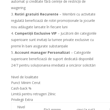
automat și creditate fără cerințe de restricții de
wagering
Rotiri gratuiti Recurente
– Membrii cu activitate
regulată beneficiază de rotiri promoționale la jocurile
nou adăugate lansate în fiecare luni
Competiții Exclusive VIP
– Jucătorii din categoriile
superioare sunt invitați la turnee private exclusive cu
premii în bani asigurate substanțiale
Account manager Personalizat
– Categoriile
superioare beneficiază de suport dedicată disponibil
24/7 pentru soluționarea imediată a oricăror solicitări
Nivel de loialitate
Punct Minim Cerut
Cash-back %
Limită pentru retrageri Zilnic
Privilegii Extra
Nivel
fără minim
cinci la sută