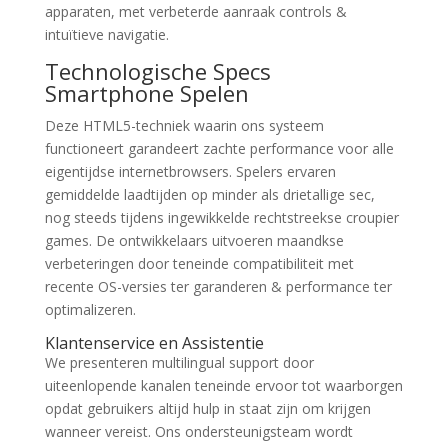
apparaten, met verbeterde aanraak controls &
intuïtieve navigatie.
Technologische Specs
Smartphone Spelen
Deze HTML5-techniek waarin ons systeem
functioneert garandeert zachte performance voor alle
eigentijdse internetbrowsers. Spelers ervaren
gemiddelde laadtijden op minder als drietallige sec,
nog steeds tijdens ingewikkelde rechtstreekse croupier
games. De ontwikkelaars uitvoeren maandkse
verbeteringen door teneinde compatibiliteit met
recente OS-versies ter garanderen & performance ter
optimalizeren.
Klantenservice en Assistentie
We presenteren multilingual support door
uiteenlopende kanalen teneinde ervoor tot waarborgen
opdat gebruikers altijd hulp in staat zijn om krijgen
wanneer vereist. Ons ondersteunigsteam wordt