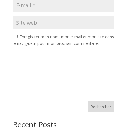
Enregistrer mon nom, mon e-mail et mon site dans
le navigateur pour mon prochain commentaire.
Rechercher
Recent Posts