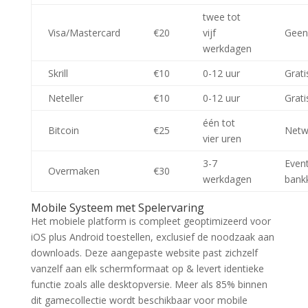
twee tot
Visa/Mastercard
€20
vijf
Geen
werkdagen
Skrill
€10
0-12 uur
Grati
Neteller
€10
0-12 uur
Grati
één tot
Bitcoin
€25
Netw
vier uren
3-7
Even
Overmaken
€30
werkdagen
bank
Mobile Systeem met Spelervaring
Het mobiele platform is compleet geoptimizeerd voor
iOS plus Android toestellen, exclusief de noodzaak aan
downloads. Deze aangepaste website past zichzelf
vanzelf aan elk schermformaat op & levert identieke
functie zoals alle desktopversie. Meer als 85% binnen
dit gamecollectie wordt beschikbaar voor mobile