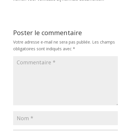
Poster le commentaire
Votre adresse e-mail ne sera pas publiée.
Les champs
obligatoires sont indiqués avec
*