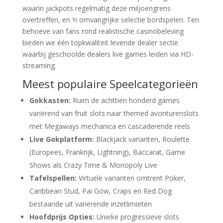
waarin jackpots regelmatig deze miljoengrens
overtreffen, en ‘n omvangrijke selectie bordspelen. Ten
behoeve van fans rond realistische casinobeleving
bieden we één topkwaliteit levende dealer sectie
waarbij geschoolde dealers live games leiden via HD-
streaming.
Meest populaire Speelcategorieën
Gokkasten:
Ruim de achttien honderd games
variërend van fruit slots naar themed avonturenslots
met Megaways mechanica en cascaderende reels
Live Gokplatform:
Blackjack varianten, Roulette
(Europees, Frankrijk, Lightning), Baccarat, Game
Shows als Crazy Time & Monopoly Live
Tafelspellen:
Virtuele varianten omtrent Poker,
Caribbean Stud, Pai Gow, Craps en Red Dog
bestaande uit variërende inzetlimieten
Hoofdprijs Opties:
Unieke progressieve slots