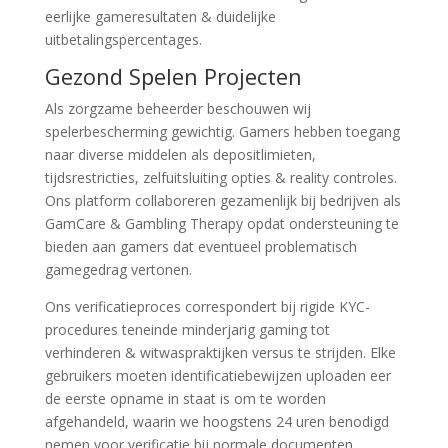
eerlijke gameresultaten & duidelijke
uitbetalingspercentages.
Gezond Spelen Projecten
Als zorgzame beheerder beschouwen wij
spelerbescherming gewichtig. Gamers hebben toegang
naar diverse middelen als depositlimieten,
tijdsrestricties, zelfuitsluiting opties & reality controles.
Ons platform collaboreren gezamenlijk bij bedrijven als
GamCare & Gambling Therapy opdat ondersteuning te
bieden aan gamers dat eventueel problematisch
gamegedrag vertonen.
Ons verificatieproces correspondert bij rigide KYC-
procedures teneinde minderjarig gaming tot
verhinderen & witwaspraktijken versus te strijden. Elke
gebruikers moeten identificatiebewijzen uploaden eer
de eerste opname in staat is om te worden
afgehandeld, waarin we hoogstens 24 uren benodigd
nemen voor verificatie bij normale documenten.