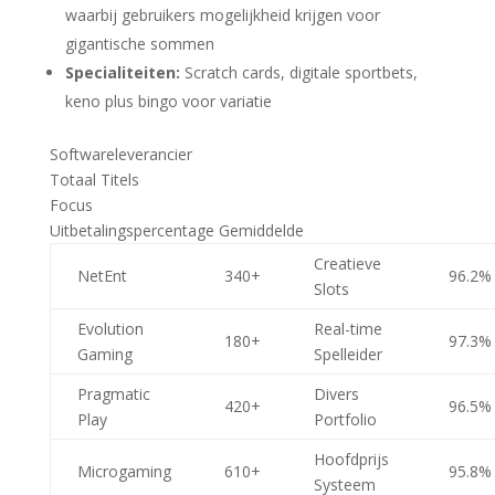
waarbij gebruikers mogelijkheid krijgen voor
gigantische sommen
Specialiteiten:
Scratch cards, digitale sportbets,
keno plus bingo voor variatie
Softwareleverancier
Totaal Titels
Focus
Uitbetalingspercentage Gemiddelde
Creatieve
NetEnt
340+
96.2%
Slots
Evolution
Real-time
180+
97.3%
Gaming
Spelleider
Pragmatic
Divers
420+
96.5%
Play
Portfolio
Hoofdprijs
Microgaming
610+
95.8%
Systeem