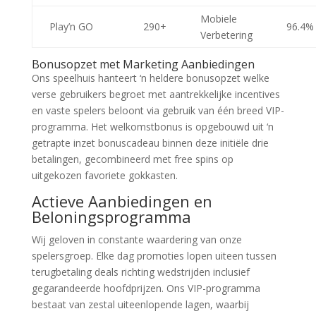
Mobiele
Play’n GO
290+
96.4%
Verbetering
Bonusopzet met Marketing Aanbiedingen
Ons speelhuis hanteert ‘n heldere bonusopzet welke
verse gebruikers begroet met aantrekkelijke incentives
en vaste spelers beloont via gebruik van één breed VIP-
programma. Het welkomstbonus is opgebouwd uit ‘n
getrapte inzet bonuscadeau binnen deze initiële drie
betalingen, gecombineerd met free spins op
uitgekozen favoriete gokkasten.
Actieve Aanbiedingen en
Beloningsprogramma
Wij geloven in constante waardering van onze
spelersgroep. Elke dag promoties lopen uiteen tussen
terugbetaling deals richting wedstrijden inclusief
gegarandeerde hoofdprijzen. Ons VIP-programma
bestaat van zestal uiteenlopende lagen, waarbij