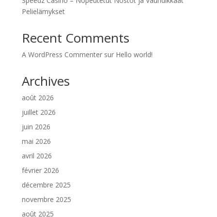
Speedz Casino – Nopeutetut Nostot ja Vauhdikkaat
Pelielämykset
Recent Comments
A WordPress Commenter
sur
Hello world!
Archives
août 2026
juillet 2026
juin 2026
mai 2026
avril 2026
février 2026
décembre 2025
novembre 2025
août 2025