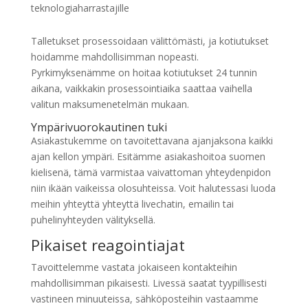
teknologiaharrastajille
Talletukset prosessoidaan välittömästi, ja kotiutukset
hoidamme mahdollisimman nopeasti.
Pyrkimyksenämme on hoitaa kotiutukset 24 tunnin
aikana, vaikkakin prosessointiaika saattaa vaihella
valitun maksumenetelmän mukaan.
Ympärivuorokautinen tuki
Asiakastukemme on tavoitettavana ajanjaksona kaikki
ajan kellon ympäri. Esitämme asiakashoitoa suomen
kielisenä, tämä varmistaa vaivattoman yhteydenpidon
niin ikään vaikeissa olosuhteissa. Voit halutessasi luoda
meihin yhteyttä yhteyttä livechatin, emailin tai
puhelinyhteyden välityksellä.
Pikaiset reagointiajat
Tavoittelemme vastata jokaiseen kontakteihin
mahdollisimman pikaisesti. Livessä saatat tyypillisesti
vastineen minuuteissa, sähköposteihin vastaamme