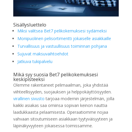
Sisällysluettelo
Miksi valitsea Bet7 pelikokemuksesi sydämeksi
Monipuolinen pelisortimentti jokaiselle asiakkaille
Turvallisuus ja vastuullisuus toiminnan pohjana
Sujuvat maksuvaihtoehdot
Jatkuva tukipalvelu
Mikä syy suosia Bet7 pelikokemuksesi
keskipisteeksi
Olemme rakentaneet pelimaailman, joka yhdistää
viihteellisyyden, suojauksen ja helppokäyttöisyyden.
virallinen sivusto
tarjoaa modernin järjestelmän, jolla
kaikki asiakas saa omiinsa sopivan keinon nauttia
laadukkaasta pelaamisesta. Operaatiomme nojaa
vahvaan sitoutumiseen asiakkaan tyytyväisyyteen ja
läpinäkyvyyteen jokaisessa toimissamme.