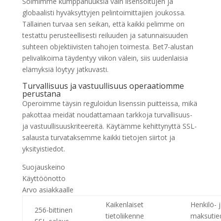
Solmimme kumppanuuksia vain lisensoitujen ja
globaalisti hyväksyttyjen pelintoimittajien joukossa.
Tällainen turvaa sen seikan, että kaikki pelimme on
testattu perusteellisesti reiluuden ja satunnaisuuden
suhteen objektiivisten tahojen toimesta. Bet7-alustan
pelivalikoima täydentyy viikon välein, siis uudenlaisia
elämyksiä löytyy jatkuvasti.
Turvallisuus ja vastuullisuus operaatiomme
perustana
Operoimme täysin reguloidun lisenssin puitteissa, mikä
pakottaa meidät noudattamaan tarkkoja turvallisuus-
ja vastuullisuuskriteereitä. Käytämme kehittynyttä SSL-
salausta turvataksemme kaikki tietojen siirtot ja
yksityistiedot.
Suojauskeino
Käyttöönotto
Arvo asiakkaalle
Kaikenlaiset
Henkilö- 
256-bittinen
tietoliikenne
maksutie