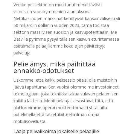
Verkko pelisektori on muuttunut merkittävästi
viimesten vuosikymmenien ajanjaksona.
Nettikasiinojen markkinat kehittyivät kansainvälisesti yli
60 miljardiin dollariin vuoden 2023, tämä todistaa
sektorin massiivisen suosion ja kasvupotentiaalin. Me
Bet7:llä pyrimme pysyä tällaisen kasvun eturintamassa
esittämällä pelaajillemme koko ajan päivitettyjä
palveluja.
Pelielämys, mikä päihittää
ennakko-odotukset
Uskomme, että kaikki pelisessio pitäisi olla muistoihin
jäävä tapahtuma. Sen vuoksi olemme me investoineet
teknologiaan, joka tekniikka takaa sulavan pelaamisen
kaikilla laitteilla. Mobiilipelaajat arvostavat tätä, että
platformimme operoi moitteettomasti yhtä lailla
puhelimella että tablettilaitteella ilman omaa
mobiilisovellusta.
Laaja pelivalikoima jokaiselle pelaajille