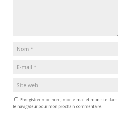
Enregistrer mon nom, mon e-mail et mon site dans
le navigateur pour mon prochain commentaire.