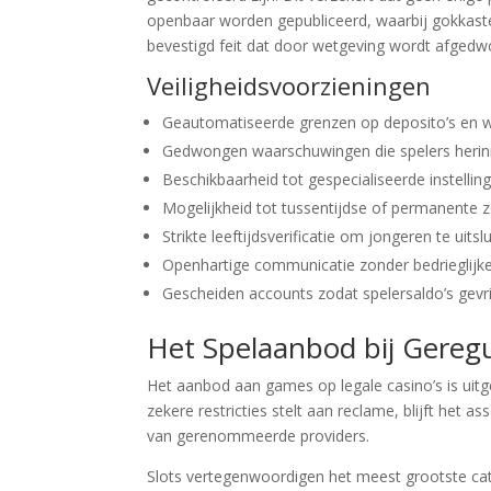
openbaar worden gepubliceerd, waarbij gokkast
bevestigd feit dat door wetgeving wordt afged
Veiligheidsvoorzieningen
Geautomatiseerde grenzen op deposito’s en w
Gedwongen waarschuwingen die spelers herin
Beschikbaarheid tot gespecialiseerde instellin
Mogelijkheid tot tussentijdse of permanente ze
Strikte leeftijdsverificatie om jongeren te uitsl
Openhartige communicatie zonder bedrieglijk
Gescheiden accounts zodat spelersaldo’s gevrij
Het Spelaanbod bij Gereg
Het aanbod aan games op legale casino’s is uit
zekere restricties stelt aan reclame, blijft het a
van gerenommeerde providers.
Slots vertegenwoordigen het meest grootste cat