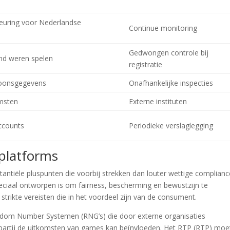
euring voor Nederlandse
Continue monitoring
Gedwongen controle bij
and weren spelen
registratie
soonsgegevens
Onafhankelijke inspecties
omsten
Externe instituten
accounts
Periodieke verslaglegging
platforms
antiële pluspunten die voorbij strekken dan louter wettige complianc
ciaal ontworpen is om fairness, bescherming en bewustzijn te
trikte vereisten die in het voordeel zijn van de consument.
ndom Number Systemen (RNG’s) die door externe organisaties
e partij de uitkomsten van games kan beïnvloeden. Het RTP (RTP) moe