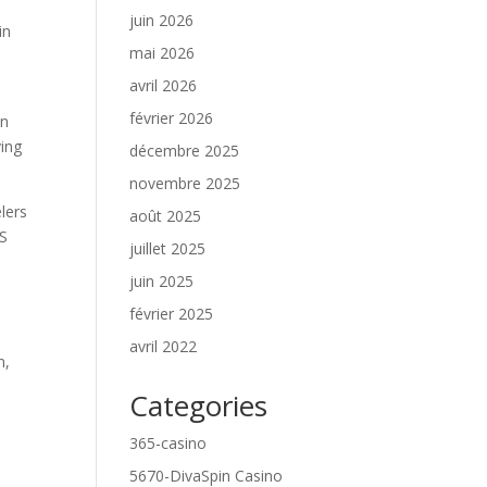
juin 2026
in
mai 2026
avril 2026
février 2026
en
ving
décembre 2025
novembre 2025
lers
août 2025
KS
juillet 2025
juin 2025
février 2025
avril 2022
n,
Categories
365-casino
5670-DivaSpin Casino