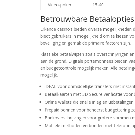
Video-poker
15-40
Betrouwbare Betaalopties
Erkende casino’s bieden diverse mogelijkheden 
biedt gebruikers in mogelijkheid om te kiezen vo
beveiliging en gemak de primaire factoren zijn.
Klassieke betaalwijzen zoals overschrijvingen e
aan de grond. Digitale portemonnees bieden vaak
en budgetcontrole mogelijk maken. Alle betalin
mogelijk.
iDEAL voor onmiddellijke transfers met insta
Betaalkaarten met 3D Secure verificatie voor 
Online wallets die snelle inleg en uitbetaling
Prepaid bonnen voor beheerst budgettering z
Bankoverschrijvingen voor grotere sommen me
Mobiele methoden verbonden met telefoon a