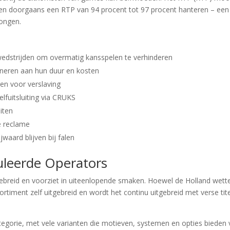
en doorgaans een RTP van 94 procent tot 97 procent hanteren – een
wongen.
edstrijden om overmatig kansspelen te verhinderen
neren aan hun duur en kosten
gen voor verslaving
lfuitsluiting via CRUKS
uiten
e reclame
waard blijven bij falen
uleerde Operators
gebreid en voorziet in uiteenlopende smaken. Hoewel de Holland wett
ssortiment zelf uitgebreid en wordt het continu uitgebreid met verse tit
egorie, met vele varianten die motieven, systemen en opties bieden