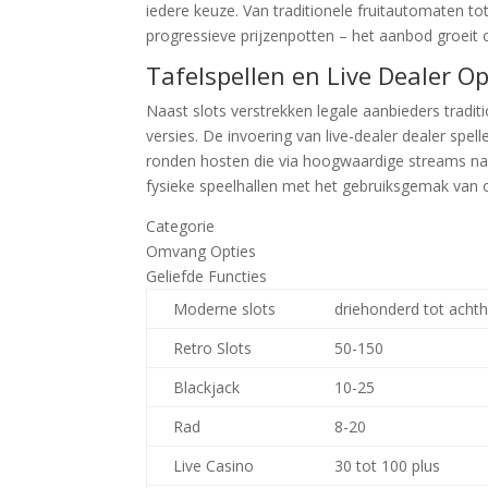
iedere keuze. Van traditionele fruitautomaten
progressieve prijzenpotten – het aanbod groeit 
Tafelspellen en Live Dealer Op
Naast slots verstrekken legale aanbieders tradit
versies. De invoering van live-dealer dealer spe
ronden hosten die via hoogwaardige streams naa
fysieke speelhallen met het gebruiksgemak van o
Categorie
Omvang Opties
Geliefde Functies
Moderne slots
driehonderd tot acht
Retro Slots
50-150
Blackjack
10-25
Rad
8-20
Live Casino
30 tot 100 plus