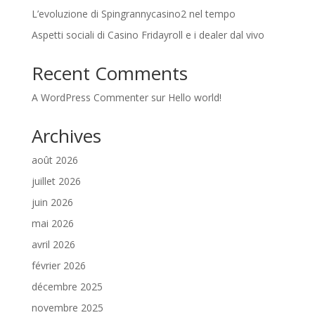
L’evoluzione di Spingrannycasino2 nel tempo
Aspetti sociali di Casino Fridayroll e i dealer dal vivo
Recent Comments
A WordPress Commenter
sur
Hello world!
Archives
août 2026
juillet 2026
juin 2026
mai 2026
avril 2026
février 2026
décembre 2025
novembre 2025