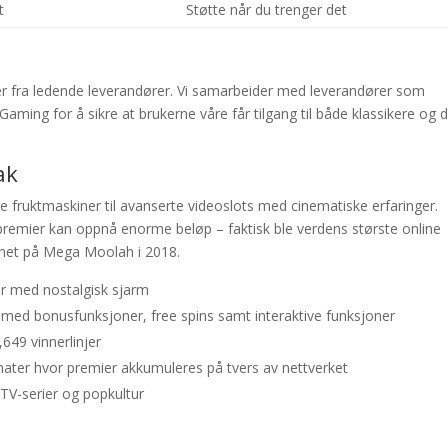
t
Støtte når du trenger det
tler fra ledende leverandører. Vi samarbeider med leverandører som
ming for å sikre at brukerne våre får tilgang til både klassikere og 
ak
le fruktmaskiner til avanserte videoslots med cinematiske erfaringer.
 premier kan oppnå enorme beløp – faktisk ble verdens største online
unnet på Mega Moolah i 2018.
r med nostalgisk sjarm
ed bonusfunksjoner, free spins samt interaktive funksjoner
,649 vinnerlinjer
ater hvor premier akkumuleres på tvers av nettverket
, TV-serier og popkultur