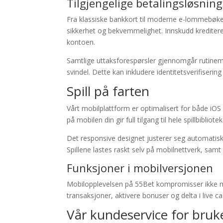
Tilgjengelige betalingsløsning
Fra klassiske bankkort til moderne e-lommebøker
sikkerhet og bekvemmelighet. Innskudd kreditere
kontoen.
Samtlige uttaksforespørsler gjennomgår rutinem
svindel. Dette kan inkludere identitetsverifiser
Spill på farten
Vårt mobilplattform er optimalisert for både iO
på mobilen din gir full tilgang til hele spillbiblio
Det responsive designet justerer seg automatisk 
Spillene lastes raskt selv på mobilnettverk, samt 
Funksjoner i mobilversjonen
Mobilopplevelsen på 55Bet kompromisser ikke med
transaksjoner, aktivere bonuser og delta i live cas
Vår kundeservice for bruk