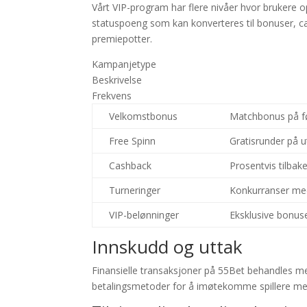
Vårt VIP-program har flere nivåer hvor brukere opp
statuspoeng som kan konverteres til bonuser, cas
premiepotter.
Kampanjetype
Beskrivelse
Frekvens
Velkomstbonus
Matchbonus på f
Free Spinn
Gratisrunder på u
Cashback
Prosentvis tilbak
Turneringer
Konkurranser me
VIP-belønninger
Eksklusive bonu
Innskudd og uttak
Finansielle transaksjoner på 55Bet behandles me
betalingsmetoder for å imøtekomme spillere med