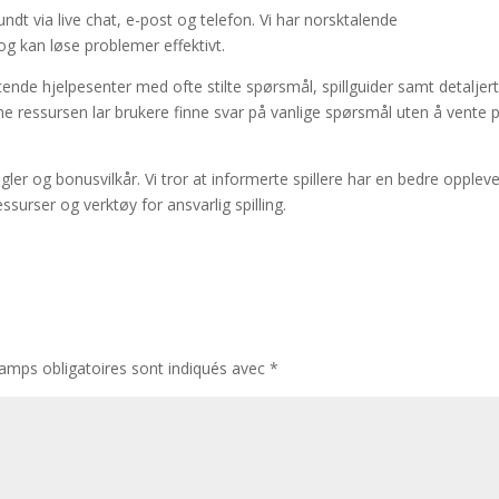
ndt via live chat, e-post og telefon. Vi har norsktalende
g kan løse problemer effektivt.
attende hjelpesenter med ofte stilte spørsmål, spillguider samt detaljer
nne ressursen lar brukere finne svar på vanlige spørsmål uten å vente 
gler og bonusvilkår. Vi tror at informerte spillere har en bedre oppleve
ssurser og verktøy for ansvarlig spilling.
amps obligatoires sont indiqués avec
*