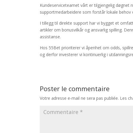
Kundeserviceteamet vårt er tilgjengelig døgnet ru
supportmedarbeidere som forstår lokale behov o
I tillegg til direkte support har vi bygget et omf
artikler om bonusvilkår og ansvarlig spilling. De
assistanse.
Hos 55Bet prioriterer vi åpenhet om odds, spillre
og derfor investerer vi kontinuerlig i utdanningsre
Poster le commentaire
Votre adresse e-mail ne sera pas publiée.
Les ch