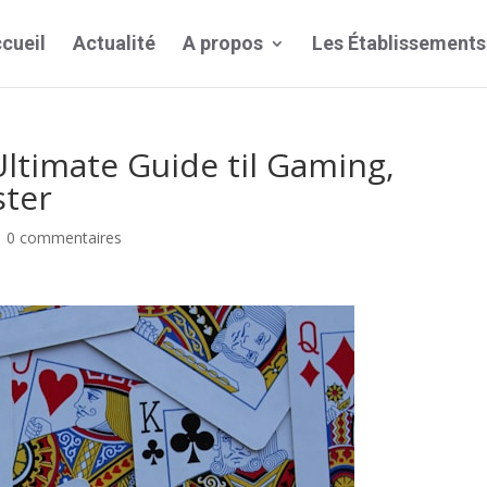
cueil
Actualité
A propos
Les Établissements
Ultimate Guide til Gaming,
ster
|
0 commentaires