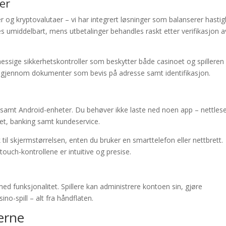
er
 og kryptovalutaer – vi har integrert løsninger som balanserer hastig
s umiddelbart, mens utbetalinger behandles raskt etter verifikasjon a
essige sikkerhetskontroller som beskytter både casinoet og spillere
ing gjennom dokumenter som bevis på adresse samt identifikasjon.
S samt Android-enheter. Du behøver ikke laste ned noen app – nettles
teket, banking samt kundeservice.
til skjermstørrelsen, enten du bruker en smarttelefon eller nettbrett.
touch-kontrollene er intuitive og presise.
 funksjonalitet. Spillere kan administrere kontoen sin, gjøre
ino-spill – alt fra håndflaten.
erne