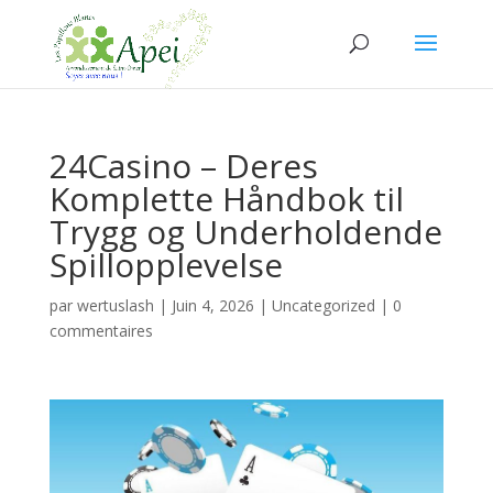
24Casino – Deres
Komplette Håndbok til
Trygg og Underholdende
Spillopplevelse
par
wertuslash
|
Juin 4, 2026
|
Uncategorized
|
0
commentaires