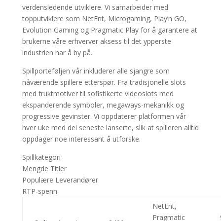
verdensledende utviklere. Vi samarbeider med
topputviklere som NetEnt, Microgaming, Play’n GO,
Evolution Gaming og Pragmatic Play for å garantere at
brukerne våre erhverver aksess til det ypperste
industrien har å by på.
Spillporteføljen vår inkluderer alle sjangre som
nåværende spillere etterspør. Fra tradisjonelle slots
med fruktmotiver til sofistikerte videoslots med
ekspanderende symboler, megaways-mekanikk og
progressive gevinster. Vi oppdaterer platformen vår
hver uke med dei seneste lanserte, slik at spilleren alltid
oppdager noe interessant å utforske.
Spillkategori
Mengde Titler
Populære Leverandører
RTP-spenn
NetEnt,
Pragmatic