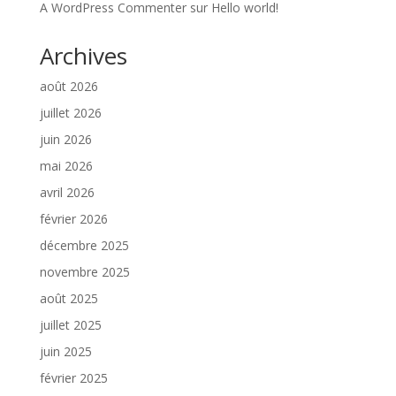
A WordPress Commenter
sur
Hello world!
Archives
août 2026
juillet 2026
juin 2026
mai 2026
avril 2026
février 2026
décembre 2025
novembre 2025
août 2025
juillet 2025
juin 2025
février 2025