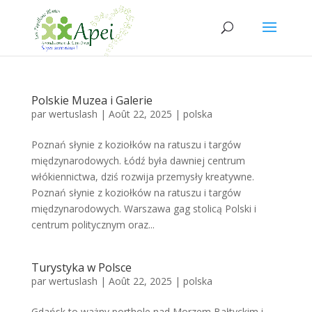
Polskie Muzea i Galerie
par
wertuslash
|
Août 22, 2025
|
polska
Poznań słynie z koziołków na ratuszu i targów
międzynarodowych. Łódź była dawniej centrum
włókiennictwa, dziś rozwija przemysły kreatywne.
Poznań słynie z koziołków na ratuszu i targów
międzynarodowych. Warszawa gag stolicą Polski i
centrum politycznym oraz...
Turystyka w Polsce
par
wertuslash
|
Août 22, 2025
|
polska
Gdańsk to ważny porthole nad Morzem Bałtyckim i